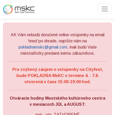
Preskočiť na obsah
Preskočiť na hlavné menu
AK Vám nebudú doručené online vstupenky na email
hneď po úhrade, napíšte nám na
pokladnamskc@gmail.com
, inak budú Vaše
miesta/lístky predané inému zákazníkovi.
Pre zvýšený záujem o vstupenky na Cityfest,
bude POKLADŇA MsKC v termíne 4. - 7.8.
otvorená v čase 15:00-19:00 hod.
Otváracie hodiny Mestského kultúrneho centra
v mesiacoch JÚL a AUGUST:
pon - uto ZATVORENÉ