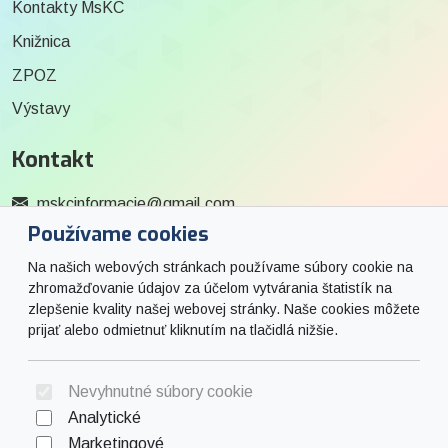
Kontakty MsKC
Knižnica
ZPOZ
Výstavy
Kontakt
mskcinformacie@gmail.com
Používame cookies
0915 727 244
Na našich webových stránkach používame súbory cookie na
Social
zhromažďovanie údajov za účelom vytvárania štatistík na
zlepšenie kvality našej webovej stránky. Naše cookies môžete
prijať alebo odmietnuť kliknutím na tlačidlá nižšie.
Facebook
© 2026 Arrabella s.r.o., mayabella s.r.o., Všetky práva vyhradené.
Nevyhnutné súbory cookie
Analytické
Marketingové