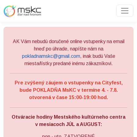
Preskočiť na obsah
Preskočiť na hlavné menu
AK Vám nebudú doručené online vstupenky na email
hneď po úhrade, napíšte nám na
pokladnamskc@gmail.com
, inak budú Vaše
miesta/lístky predané inému zákazníkovi.
Pre zvýšený záujem o vstupenky na Cityfest,
bude POKLADŇA MsKC v termíne 4. - 7.8.
otvorená v čase 15:00-19:00 hod.
Otváracie hodiny Mestského kultúrneho centra
v mesiacoch JÚL a AUGUST:
pon - uto ZATVORENÉ