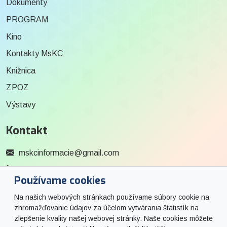
Dokumenty
PROGRAM
Kino
Kontakty MsKC
Knižnica
ZPOZ
Výstavy
Kontakt
mskcinformacie@gmail.com
0915 727 244
Používame cookies
Social
Na našich webových stránkach používame súbory cookie na
zhromažďovanie údajov za účelom vytvárania štatistík na
Facebook
zlepšenie kvality našej webovej stránky. Naše cookies môžete