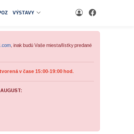
POZ
VÝSTAVY
l.com
, inak budú Vaše miesta/lístky predané
tvorená v čase 15:00-19:00 hod.
a AUGUST: