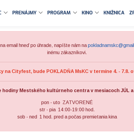
C
PRENÁJMY
PROGRAM
KINO
KNIŽNICA
Z
na email hneď po úhrade, napíšte nám na
pokladnamskc@gmai
inému zákazníkovi.
 na Cityfest, bude POKLADŇA MsKC v termíne 4. - 7.8. o
e hodiny Mestského kultúrneho centra v mesiacoch JÚL 
pon - uto ZATVORENÉ
str - pia 14:00-19:00 hod.
sob - ned 1 hod. pred a počas premietania kina