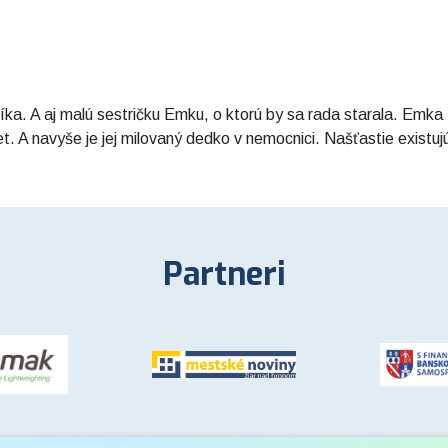
a. A aj malú sestričku Emku, o ktorú by sa rada starala. Emka zm
et. A navyše je jej milovaný dedko v nemocnici. Našťastie existujú
Partneri