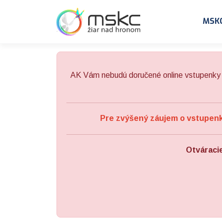
Preskočiť na obsah
Preskočiť na hlavné menu
MSK
AK Vám nebudú doručené online vstupenky 
Pre zvýšený záujem o vstupenky
Otváraci