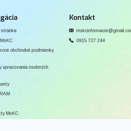
gácia
Kontakt
 stránka
mskcinformacie@gmail.c
 MsKC
0915 727 244
ecné obchodné podmienky
 spracovania osobných
enty
RAM
kty MsKC
ca