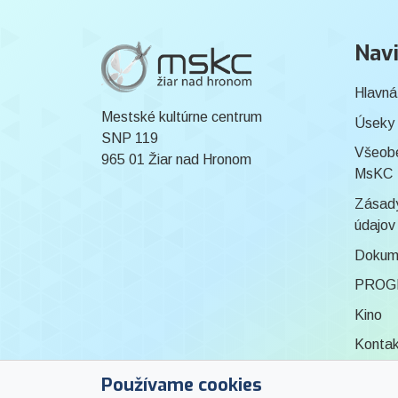
Navi
Hlavná
Mestské kultúrne centrum
Úseky
SNP 119
Všeob
965 01 Žiar nad Hronom
MsKC
Zásady
údajov
Dokum
PROG
Kino
Konta
Knižni
Používame cookies