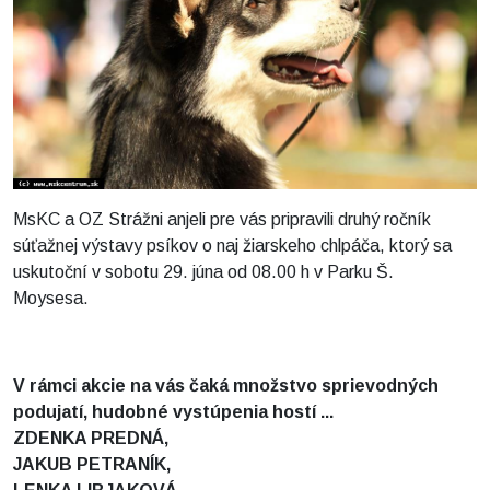
MsKC a OZ Strážni anjeli pre vás pripravili druhý ročník
súťažnej výstavy psíkov o naj žiarskeho chlpáča, ktorý sa
uskutoční v sobotu 29. júna od 08.00 h v Parku Š.
Moysesa.
V rámci akcie na vás čaká množstvo sprievodných
podujatí, hudobné vystúpenia hostí ...
ZDENKA PREDNÁ,
JAKUB PETRANÍK,