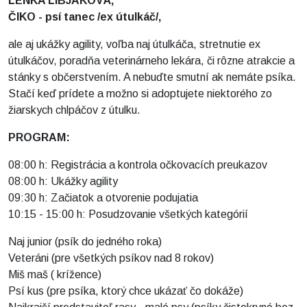
LENKA LIBJAKOVÁ,
ČIKO - psí tanec /ex útulkáč/,
ale aj ukážky agility, voľba naj útulkáča, stretnutie ex
útulkáčov, poradňa veterinárneho lekára, či rôzne atrakcie a
stánky s občerstvením. A nebuďte smutní ak nemáte psíka.
Stačí keď prídete a možno si adoptujete niektorého zo
žiarskych chlpáčov z útulku.
PROGRAM:
08:00 h: Registrácia a kontrola očkovacích preukazov
08:00 h: Ukážky agility
09:30 h: Začiatok a otvorenie podujatia
10:15 - 15:00 h: Posudzovanie všetkých kategórií
Naj junior (psík do jedného roka)
Veteráni (pre všetkých psíkov nad 8 rokov)
Miš maš ( krížence)
Psí kus (pre psíka, ktorý chce ukázať čo dokáže)