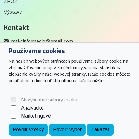
ZPOZ
Výstavy
Kontakt
mskcinformacie@gmail.com
Používame cookies
0915 727 244
Na našich webových stránkach používame súbory cookie na
Social
zhromažďovanie údajov za účelom vytvárania štatistík na
zlepšenie kvality našej webovej stránky. Naše cookies môžete
prijať alebo odmietnuť kliknutím na tlačidlá nižšie.
Facebook
© 2026 Arrabella s.r.o., mayabella s.r.o., Všetky práva vyhradené.
Nevyhnutné súbory cookie
Analytické
Marketingové
Hosting:
- Web:
Povoliť všetky
Povoliť výber
Zakázať