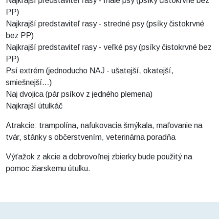
Najkrajší predstaviteľ rasy - malé psy (psíky čistokrvné bez
PP)
Najkrajší predstaviteľ rasy - stredné psy (psíky čistokrvné
bez PP)
Najkrajší predstaviteľ rasy - veľké psy (psíky čistokrvné bez
PP)
Psí extrém (jednoducho NAJ - ušatejší, okatejší,
smiešnejší...)
Naj dvojica (pár psíkov z jedného plemena)
Najkrajší útulkáč
Atrakcie: trampolína, nafukovacia šmýkala, maľovanie na
tvár, stánky s občerstvením, veterinárna poradňa
Výťažok z akcie a dobrovoľnej zbierky bude použitý na
pomoc žiarskemu útulku.