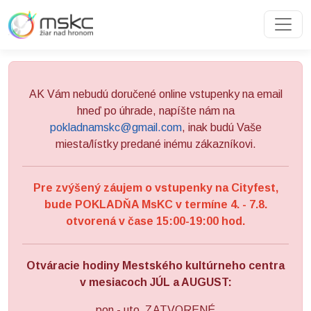
Preskočiť na obsah
Preskočiť na hlavné menu
AK Vám nebudú doručené online vstupenky na email
hneď po úhrade, napíšte nám na
pokladnamskc@gmail.com
, inak budú Vaše
miesta/lístky predané inému zákazníkovi.
Pre zvýšený záujem o vstupenky na Cityfest,
bude POKLADŇA MsKC v termíne 4. - 7.8.
otvorená v čase 15:00-19:00 hod.
Otváracie hodiny Mestského kultúrneho centra
v mesiacoch JÚL a AUGUST:
pon - uto ZATVORENÉ