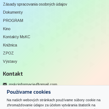
Zásady spracovania osobných údajov
Dokumenty
PROGRAM
Kino
Kontakty MsKC
Knižnica
ZPOZ
Výstavy
Kontakt
mskcinformacie@gmail.com
Používame cookies
0915 727 244
Na našich webových stránkach používame súbory cookie na
Social
zhromažďovanie údajov za účelom vytvárania štatistík na