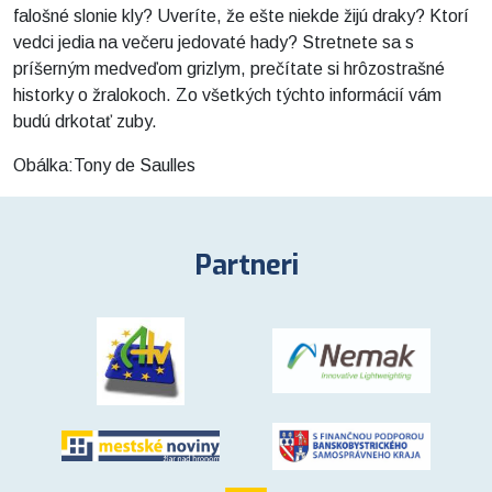
falošné slonie kly? Uveríte, že ešte niekde žijú draky? Ktorí
vedci jedia na večeru jedovaté hady? Stretnete sa s
príšerným medveďom grizlym, prečítate si hrôzostrašné
historky o žralokoch. Zo všetkých týchto informácií vám
budú drkotať zuby.
Obálka:Tony de Saulles
Partneri