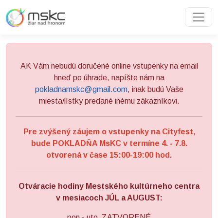
Preskočiť na obsah
Preskočiť na hlavné menu
AK Vám nebudú doručené online vstupenky na email
hneď po úhrade, napíšte nám na
pokladnamskc@gmail.com
, inak budú Vaše
miesta/lístky predané inému zákazníkovi.
Pre zvýšený záujem o vstupenky na Cityfest,
bude POKLADŇA MsKC v termíne 4. - 7.8.
otvorená v čase 15:00-19:00 hod.
Otváracie hodiny Mestského kultúrneho centra
v mesiacoch JÚL a AUGUST:
pon - uto ZATVORENÉ