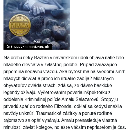
Na brehu rieky Baztán v navarrskom údolí objavia nahé telo
mladého dievčaťa v zvláštnej polohe. Prípad zarážajúco
pripomína nedávnu vraždu. Aká bytosť má na svedomí smrť
mladých dievčat a prečo ich rituálne zabíja? Miestnych
obyvateľov ovláda strach, zdá sa, že dávne baskické
legendy ožívajú. Vyšetrovaním poveria inšpektorku z
oddelenia Kriminálnej polície Amaiu Salazarovú. Stopy ju
privedú späť do rodného Elizonda, odkiaľ sa kedysi snažila
navždy uniknúť. Traumatické zážitky a ponuré rodinné
tajomstvo sa opäť vynárajú. Amaiu prenasleduje vlastná
minulosť, závisť kolegov, no ešte väčším nepriateľom je čas.