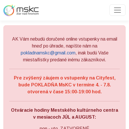
Preskočiť na obsah
Preskočiť na hlavné menu
AK Vám nebudú doručené online vstupenky na email
hneď po úhrade, napíšte nám na
pokladnamskc@gmail.com
, inak budú Vaše
miesta/lístky predané inému zákazníkovi.
Pre zvýšený záujem o vstupenky na Cityfest,
bude POKLADŇA MsKC v termíne 4. - 7.8.
otvorená v čase 15:00-19:00 hod.
Otváracie hodiny Mestského kultúrneho centra
v mesiacoch JÚL a AUGUST:
pon - uto ZATVORENÉ