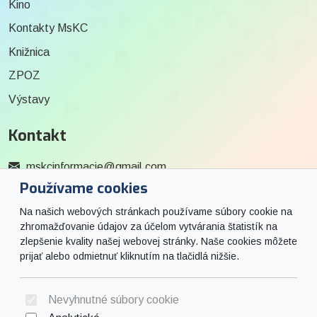
Kino
Kontakty MsKC
Knižnica
ZPOZ
Výstavy
Kontakt
mskcinformacie@gmail.com
Používame cookies
0915 727 244
Na našich webových stránkach používame súbory cookie na
Social
zhromažďovanie údajov za účelom vytvárania štatistík na
zlepšenie kvality našej webovej stránky. Naše cookies môžete
prijať alebo odmietnuť kliknutím na tlačidlá nižšie.
Facebook
© 2026 Arrabella s.r.o., mayabella s.r.o., Všetky práva vyhradené.
Nevyhnutné súbory cookie