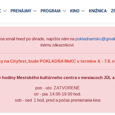
C
PRENÁJMY
PROGRAM
KINO
KNIŽNICA
Z
na email hneď po úhrade, napíšte nám na
pokladnamskc@gmai
inému zákazníkovi.
 na Cityfest, bude POKLADŇA MsKC v termíne 4. - 7.8. o
e hodiny Mestského kultúrneho centra v mesiacoch JÚL 
pon - uto ZATVORENÉ
str - pia 14:00-19:00 hod.
sob - ned 1 hod. pred a počas premietania kina