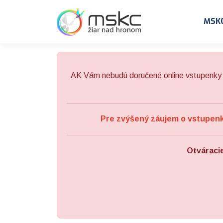
Preskočiť na obsah
Preskočiť na hlavné menu
MSK
AK Vám nebudú doručené online vstupenky 
Pre zvýšený záujem o vstupenky
Otváraci