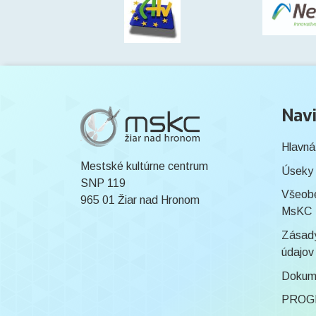
Navi
Hlavná
Mestské kultúrne centrum
Úseky
SNP 119
Všeob
965 01 Žiar nad Hronom
MsKC
Zásady
údajov
Dokum
PROG