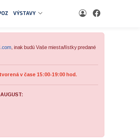
POZ
VÝSTAVY
l.com
, inak budú Vaše miesta/lístky predané
tvorená v čase 15:00-19:00 hod.
a AUGUST: