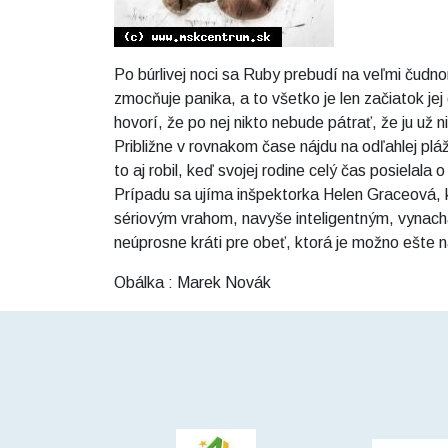
Po búrlivej noci sa Ruby prebudí na veľmi čudn
zmocňuje panika, a to všetko je len začiatok jej
hovorí, že po nej nikto nebude pátrať, že ju už 
Približne v rovnakom čase nájdu na odľahlej pláži
to aj robil, keď svojej rodine celý čas posielala 
Prípadu sa ujíma inšpektorka Helen Graceová, kto
sériovým vrahom, navyše inteligentným, vynachá
neúprosne kráti pre obeť, ktorá je možno ešte n
Obálka : Marek Novák