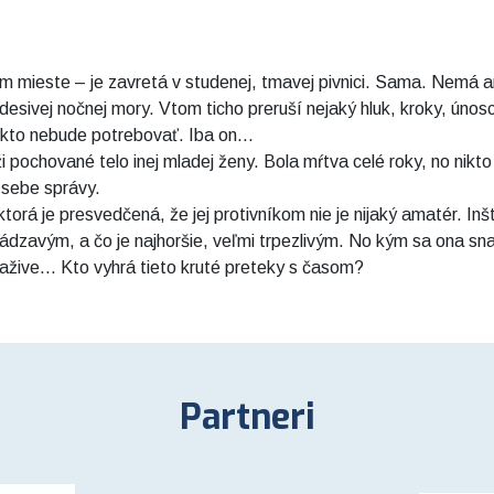
om mieste – je zavretá v studenej, tmavej pivnici. Sama. Nemá a
 desivej nočnej mory. Vtom ticho preruší nejaký hluk, kroky, únosc
nikto nebude potrebovať. Iba on...
 pochované telo inej mladej ženy. Bola mŕtva celé roky, no nikto 
o sebe správy.
rá je presvedčená, že jej protivníkom nie je nijaký amatér. Inšt
dzavým, a čo je najhoršie, veľmi trpezlivým. No kým sa ona sna
ažive... Kto vyhrá tieto kruté preteky s časom?
Partneri