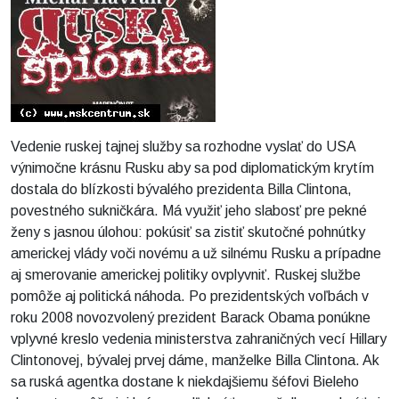
Vedenie ruskej tajnej služby sa rozhodne vyslať do USA
výnimočne krásnu Rusku aby sa pod diplomatickým krytím
dostala do blízkosti bývalého prezidenta Billa Clintona,
povestného sukničkára. Má využiť jeho slabosť pre pekné
ženy s jasnou úlohou: pokúsiť sa zistiť skutočné pohnútky
americkej vlády voči novému a už silnému Rusku a prípadne
aj smerovanie americkej politiky ovplyvniť. Ruskej službe
pomôže aj politická náhoda. Po prezidentských voľbách v
roku 2008 novozvolený prezident Barack Obama ponúkne
vplyvné kreslo vedenia ministerstva zahraničných vecí Hillary
Clintonovej, bývalej prvej dáme, manželke Billa Clintona. Ak
sa ruská agentka dostane k niekdajšiemu šéfovi Bieleho