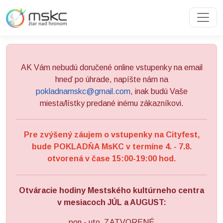
Preskočiť na obsah
Preskočiť na hlavné menu
AK Vám nebudú doručené online vstupenky na email
hneď po úhrade, napíšte nám na
pokladnamskc@gmail.com
, inak budú Vaše
miesta/lístky predané inému zákazníkovi.
Pre zvýšený záujem o vstupenky na Cityfest,
bude POKLADŇA MsKC v termíne 4. - 7.8.
otvorená v čase 15:00-19:00 hod.
Otváracie hodiny Mestského kultúrneho centra
v mesiacoch JÚL a AUGUST:
pon - uto ZATVORENÉ