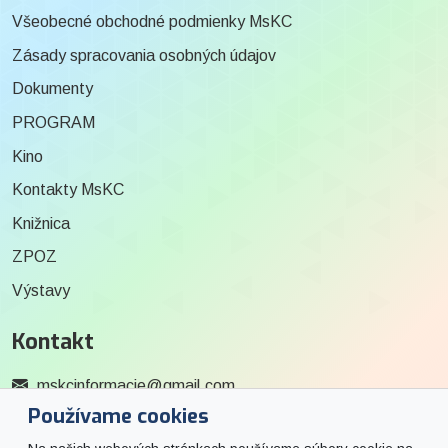
Všeobecné obchodné podmienky MsKC
Zásady spracovania osobných údajov
Dokumenty
PROGRAM
Kino
Kontakty MsKC
Knižnica
ZPOZ
Výstavy
Kontakt
mskcinformacie@gmail.com
Používame cookies
0915 727 244