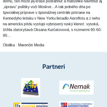
domu, ten môže jej kráse podľahnúť a manželke navrhnúť aj
„úpravu“ politiky voči Moskve...A tak jedného dňa po
špeciálnej príprave v špionážnej centrále pristane na
Kennedyho letisku v New Yorku lietadlo Aeroflotu a z neho
na americkú pôdu vystúpi vybrúsený ruský klenot: vysoká,
štíhla zlatoryšavá Oksana Kurčatovová, s rozmermi 90-60-
90...
Obálka : Marenčin Media
Partneri