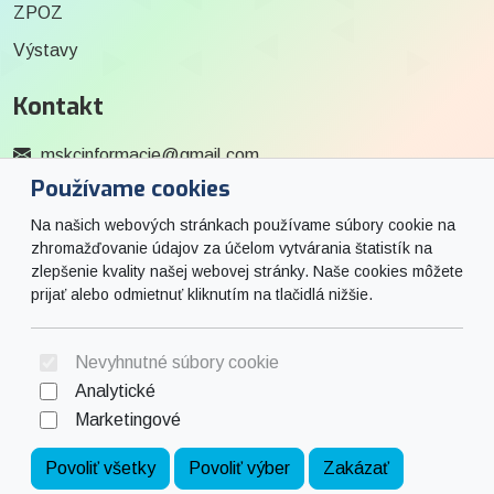
ZPOZ
Výstavy
Kontakt
mskcinformacie@gmail.com
Používame cookies
0915 727 244
Na našich webových stránkach používame súbory cookie na
Social
zhromažďovanie údajov za účelom vytvárania štatistík na
zlepšenie kvality našej webovej stránky. Naše cookies môžete
prijať alebo odmietnuť kliknutím na tlačidlá nižšie.
Facebook
© 2026 Arrabella s.r.o., mayabella s.r.o., Všetky práva vyhradené.
Nevyhnutné súbory cookie
Analytické
Marketingové
Hosting:
- Web:
Povoliť všetky
Povoliť výber
Zakázať