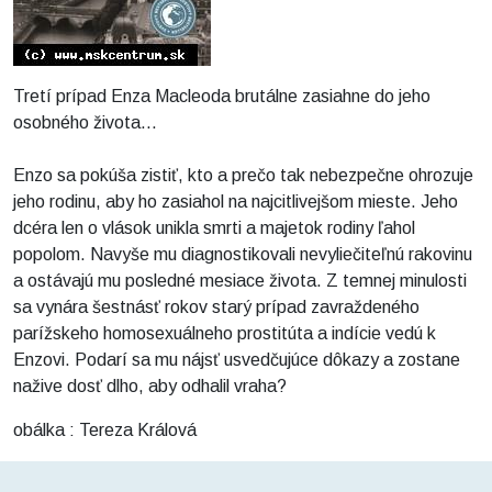
Tretí prípad Enza Macleoda brutálne zasiahne do jeho
osobného života...
Enzo sa pokúša zistiť, kto a prečo tak nebezpečne ohrozuje
jeho rodinu, aby ho zasiahol na najcitlivejšom mieste. Jeho
dcéra len o vlások unikla smrti a majetok rodiny ľahol
popolom. Navyše mu diagnostikovali nevyliečiteľnú rakovinu
a ostávajú mu posledné mesiace života. Z temnej minulosti
sa vynára šestnásť rokov starý prípad zavraždeného
parížskeho homosexuálneho prostitúta a indície vedú k
Enzovi. Podarí sa mu nájsť usvedčujúce dôkazy a zostane
nažive dosť dlho, aby odhalil vraha?
obálka : Tereza Králová