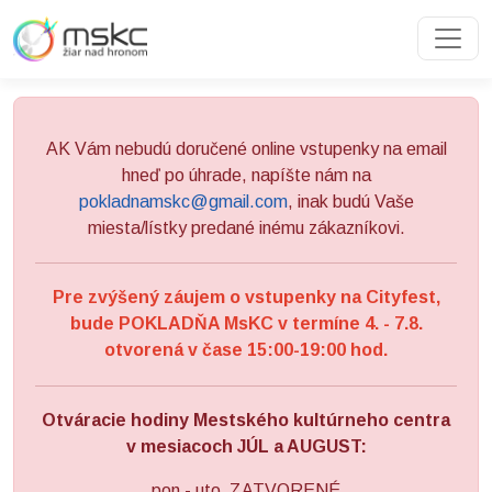
Preskočiť na obsah
Preskočiť na hlavné menu
AK Vám nebudú doručené online vstupenky na email
hneď po úhrade, napíšte nám na
pokladnamskc@gmail.com
, inak budú Vaše
miesta/lístky predané inému zákazníkovi.
Pre zvýšený záujem o vstupenky na Cityfest,
bude POKLADŇA MsKC v termíne 4. - 7.8.
otvorená v čase 15:00-19:00 hod.
Otváracie hodiny Mestského kultúrneho centra
v mesiacoch JÚL a AUGUST:
pon - uto ZATVORENÉ