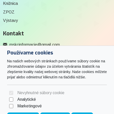
Knižnica
ZPOZ
Výstavy
Kontakt
mskcinformacie@gmail.com
Používame cookies
0915 727 244
Na našich webových stránkach používame súbory cookie na
Social
zhromažďovanie údajov za účelom vytvárania štatistík na
zlepšenie kvality našej webovej stránky. Naše cookies môžete
prijať alebo odmietnuť kliknutím na tlačidlá nižšie.
Facebook
© 2026 Arrabella s.r.o., mayabella s.r.o., Všetky práva vyhradené.
Nevyhnutné súbory cookie
Analytické
Marketingové