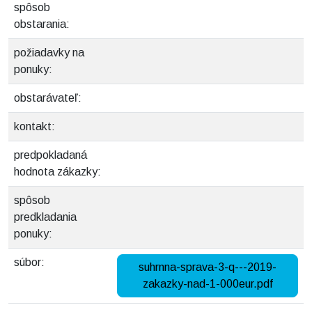
spôsob
obstarania:
požiadavky na
ponuky:
obstarávateľ:
kontakt:
predpokladaná
hodnota zákazky:
spôsob
predkladania
ponuky:
súbor:
suhrnna-sprava-3-q---2019-
zakazky-nad-1-000eur.pdf