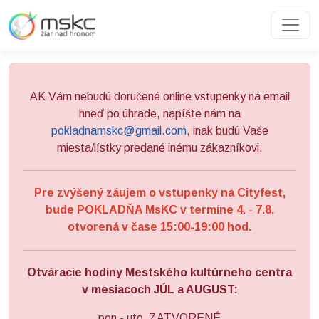
Preskočiť na obsah
Preskočiť na hlavné menu
AK Vám nebudú doručené online vstupenky na email
hneď po úhrade, napíšte nám na
pokladnamskc@gmail.com
, inak budú Vaše
miesta/lístky predané inému zákazníkovi.
Pre zvýšený záujem o vstupenky na Cityfest,
bude POKLADŇA MsKC v termíne 4. - 7.8.
otvorená v čase 15:00-19:00 hod.
Otváracie hodiny Mestského kultúrneho centra
v mesiacoch JÚL a AUGUST:
pon - uto ZATVORENÉ