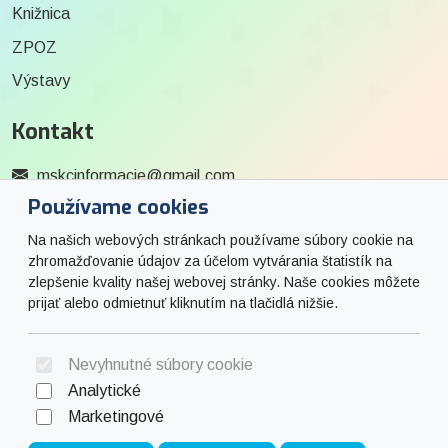
Knižnica
ZPOZ
Výstavy
Kontakt
mskcinformacie@gmail.com
Používame cookies
0915 727 244
Na našich webových stránkach používame súbory cookie na
Social
zhromažďovanie údajov za účelom vytvárania štatistík na
zlepšenie kvality našej webovej stránky. Naše cookies môžete
prijať alebo odmietnuť kliknutím na tlačidlá nižšie.
Facebook
© 2026 Arrabella s.r.o., mayabella s.r.o., Všetky práva vyhradené.
Nevyhnutné súbory cookie
Analytické
Marketingové