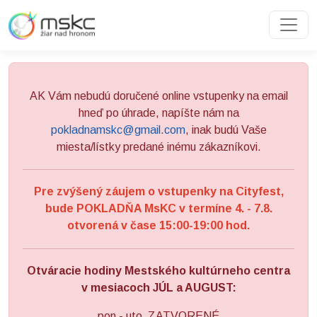
Preskočiť na obsah
Preskočiť na hlavné menu
AK Vám nebudú doručené online vstupenky na email
hneď po úhrade, napíšte nám na
pokladnamskc@gmail.com
, inak budú Vaše
miesta/lístky predané inému zákazníkovi.
Pre zvýšený záujem o vstupenky na Cityfest,
bude POKLADŇA MsKC v termíne 4. - 7.8.
otvorená v čase 15:00-19:00 hod.
Otváracie hodiny Mestského kultúrneho centra
v mesiacoch JÚL a AUGUST:
pon - uto ZATVORENÉ