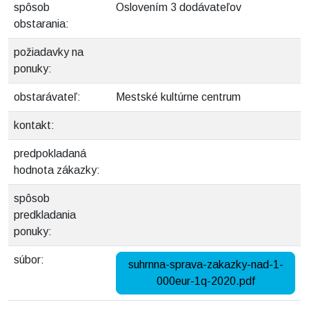
spôsob
Oslovením 3 dodávateľov
obstarania:
požiadavky na
ponuky:
obstarávateľ:
Mestské kultúrne centrum
kontakt:
predpokladaná
hodnota zákazky:
spôsob
predkladania
ponuky:
súbor:
suhrnna-sprava-zakazky-nad-1-
000eur-1q-2020.pdf