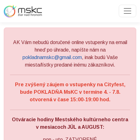
Preskočiť na obsah
Preskočiť na hlavné menu
AK Vám nebudú doručené online vstupenky na email
hneď po úhrade, napíšte nám na
pokladnamskc@gmail.com
, inak budú Vaše
miesta/lístky predané inému zákazníkovi.
Pre zvýšený záujem o vstupenky na Cityfest,
bude POKLADŇA MsKC v termíne 4. - 7.8.
otvorená v čase 15:00-19:00 hod.
Otváracie hodiny Mestského kultúrneho centra
v mesiacoch JÚL a AUGUST:
pon - uto ZATVORENÉ