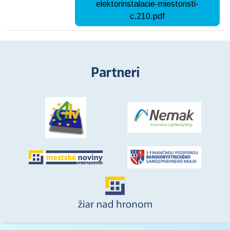
elektorinstalacie-miestonsti-
c.210.pdf
Partneri