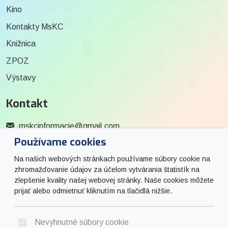
Kino
Kontakty MsKC
Knižnica
ZPOZ
Výstavy
Kontakt
mskcinformacie@gmail.com
Používame cookies
0915 727 244
Na našich webových stránkach používame súbory cookie na
Social
zhromažďovanie údajov za účelom vytvárania štatistík na
zlepšenie kvality našej webovej stránky. Naše cookies môžete
prijať alebo odmietnuť kliknutím na tlačidlá nižšie.
Facebook
© 2026 Arrabella s.r.o., mayabella s.r.o., Všetky práva vyhradené.
Nevyhnutné súbory cookie