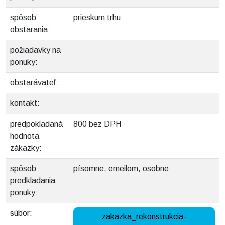
spôsob
prieskum trhu
obstarania:
požiadavky na
ponuky:
obstarávateľ:
kontakt:
predpokladaná
800 bez DPH
hodnota
zákazky:
spôsob
písomne, emeilom, osobne
predkladania
ponuky:
súbor:
zakazka_rekonstrukcia-