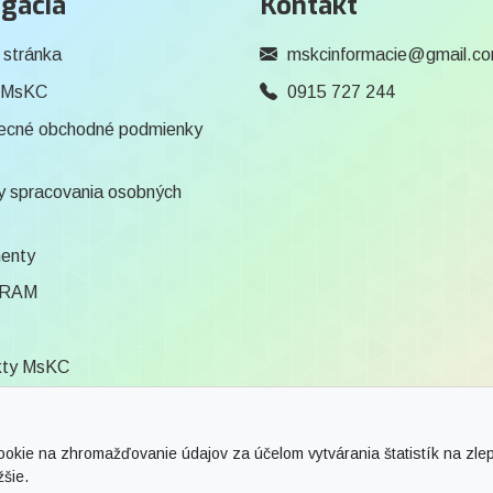
gácia
Kontakt
 stránka
mskcinformacie@gmail.c
 MsKC
0915 727 244
ecné obchodné podmienky
 spracovania osobných
enty
RAM
kty MsKC
ca
ie na zhromažďovanie údajov za účelom vytvárania štatistík na zlepš
žšie.
vy