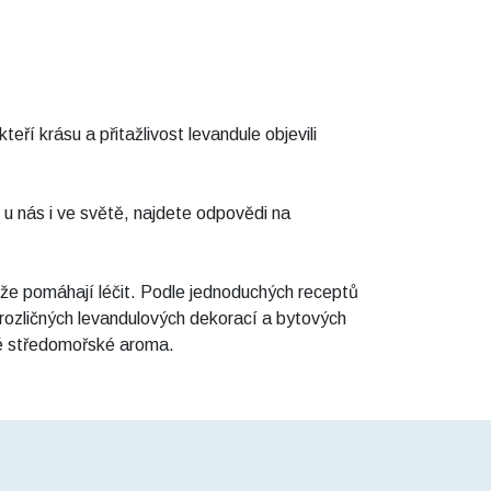
ří krásu a přitažlivost levandule objevili
 u nás i ve světě, najdete odpovědi na
tíže pomáhají léčit. Podle jednoduchých receptů
 rozličných levandulových dekorací a bytových
lné středomořské aroma.