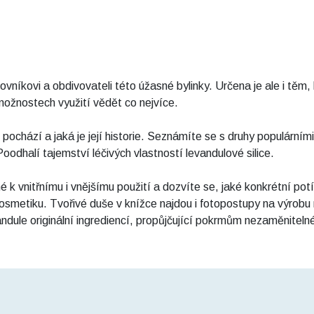
kovi a obdivovateli této úžasné bylinky. Určena je ale i těm, kte
možnostech využití vědět co nejvíce.
pochází a jaká je její historie. Seznámíte se s druhy populárními
Poodhalí tajemství léčivých vlastností levandulové silice.
 k vnitřnímu i vnějšímu použití a dozvíte se, jaké konkrétní po
osmetiku. Tvořivé duše v knížce najdou i fotopostupy na výrobu
vandule originální ingrediencí, propůjčující pokrmům nezaměnite