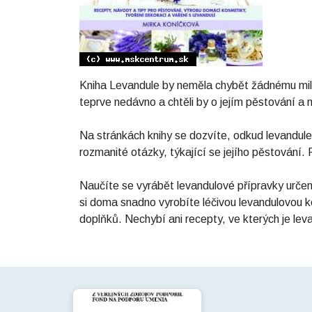
Kniha Levandule by neměla chybět žádnému milovní
teprve nedávno a chtěli by o jejím pěstování a 
Na stránkách knihy se dozvíte, odkud levandule 
rozmanité otázky, týkající se jejího pěstování. 
Naučíte se vyrábět levandulové přípravky určené
si doma snadno vyrobíte léčivou levandulovou k
doplňků. Nechybí ani recepty, ve kterých je le