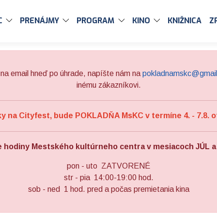
C
PRENÁJMY
PROGRAM
KINO
KNIŽNICA
Z
na email hneď po úhrade, napíšte nám na
pokladnamskc@gmai
inému zákazníkovi.
 na Cityfest, bude POKLADŇA MsKC v termíne 4. - 7.8. o
e hodiny Mestského kultúrneho centra v mesiacoch JÚL 
pon - uto ZATVORENÉ
str - pia 14:00-19:00 hod.
sob - ned 1 hod. pred a počas premietania kina