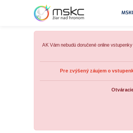
Preskočiť na obsah
Preskočiť na hlavné menu
MSK
AK Vám nebudú doručené online vstupenky 
Pre zvýšený záujem o vstupenky
Otváraci