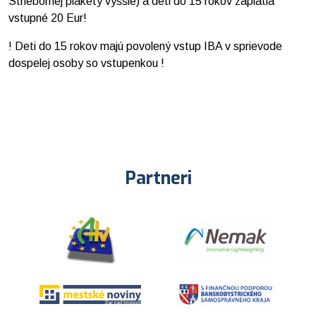
Striebornej plakety vyššie) a deti do 15 rokov zaplatia
vstupné 20 Eur!
! Deti do 15 rokov majú povolený vstup IBA v sprievode
dospelej osoby so vstupenkou !
Partneri