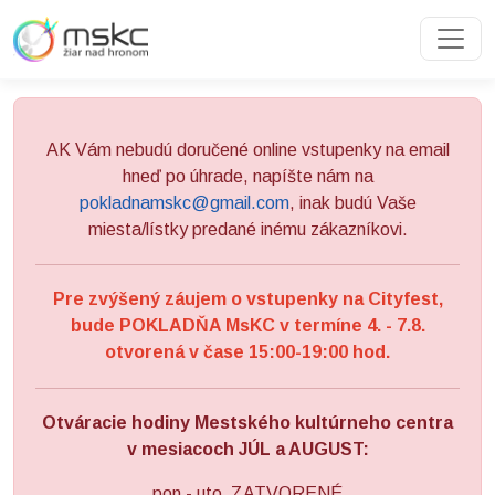
Preskočiť na obsah
Preskočiť na hlavné menu
AK Vám nebudú doručené online vstupenky na email
hneď po úhrade, napíšte nám na
pokladnamskc@gmail.com
, inak budú Vaše
miesta/lístky predané inému zákazníkovi.
Pre zvýšený záujem o vstupenky na Cityfest,
bude POKLADŇA MsKC v termíne 4. - 7.8.
otvorená v čase 15:00-19:00 hod.
Otváracie hodiny Mestského kultúrneho centra
v mesiacoch JÚL a AUGUST:
pon - uto ZATVORENÉ