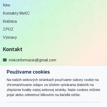
Kino
Kontakty MsKC
Knižnica
ZPOZ
Výstavy
Kontakt
mskcinformacie@gmail.com
0915 727 244
Používame cookies
Social
Na našich webových stránkach používame súbory cookie na
zhromažďovanie údajov za účelom vytvárania štatistík na
zlepšenie kvality našej webovej stránky. Naše cookies môžete
Facebook
prijať alebo odmietnuť kliknutím na tlačidlá nižšie.
© 2026 Arrabella s.r.o., mayabella s.r.o., Všetky práva vyhradené.