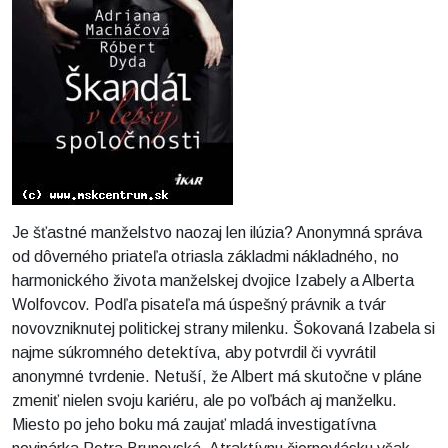
Je šťastné manželstvo naozaj len ilúzia? Anonymná správa
od dôverného priateľa otriasla základmi nákladného, no
harmonického života manželskej dvojice Izabely a Alberta
Wolfovcov. Podľa pisateľa má úspešný právnik a tvár
novovzniknutej politickej strany milenku. Šokovaná Izabela si
najme súkromného detektíva, aby potvrdil či vyvrátil
anonymné tvrdenie. Netuší, že Albert má skutočne v pláne
zmeniť nielen svoju kariéru, ale po voľbách aj manželku.
Miesto po jeho boku má zaujať mladá investigatívna