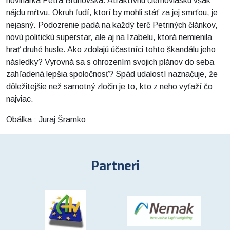
novinárka Petra Brunovská. Atraktívnu čiernovlásku však
nájdu mŕtvu. Okruh ľudí, ktorí by mohli stáť za jej smrťou, je
nejasný. Podozrenie padá na každý terč Petriných článkov,
novú politickú superstar, ale aj na Izabelu, ktorá nemienila
hrať druhé husle. Ako zdolajú účastníci tohto škandálu jeho
následky? Vyrovná sa s ohrozením svojich plánov do seba
zahľadená lepšia spoločnosť? Spád udalostí naznačuje, že
dôležitejšie než samotný zločin je to, kto z neho vyťaží čo
najviac.
Obálka : Juraj Šramko
Partneri