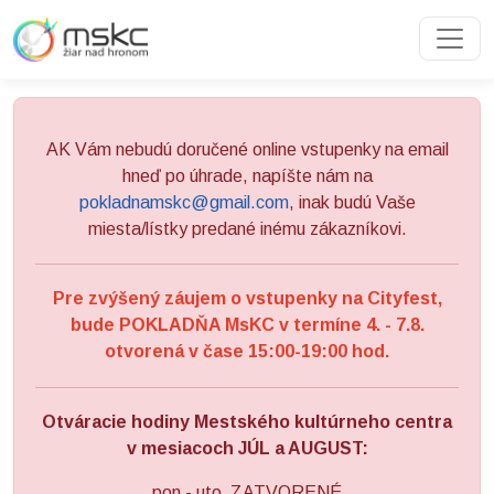
Preskočiť na obsah
Preskočiť na hlavné menu
AK Vám nebudú doručené online vstupenky na email
hneď po úhrade, napíšte nám na
pokladnamskc@gmail.com
, inak budú Vaše
miesta/lístky predané inému zákazníkovi.
Pre zvýšený záujem o vstupenky na Cityfest,
bude POKLADŇA MsKC v termíne 4. - 7.8.
otvorená v čase 15:00-19:00 hod.
Otváracie hodiny Mestského kultúrneho centra
v mesiacoch JÚL a AUGUST:
pon - uto ZATVORENÉ