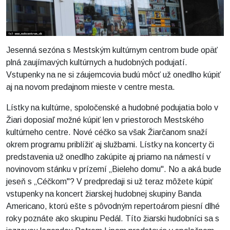
Jesenná sezóna s Mestským kultúrnym centrom bude opäť
plná zaujímavých kultúrnych a hudobných podujatí.
Vstupenky na ne si záujemcovia budú môcť už onedlho kúpiť
aj na novom predajnom mieste v centre mesta.
Lístky na kultúrne, spoločenské a hudobné podujatia bolo v
Žiari doposiaľ možné kúpiť len v priestoroch Mestského
kultúrneho centre. Nové céčko sa však Žiarčanom snaží
okrem programu priblížiť aj službami. Lístky na koncerty či
predstavenia už onedlho zakúpite aj priamo na námestí v
novinovom stánku v prízemí „Bieleho domu". No a aká bude
jeseň s „Céčkom"? V predpredaji si už teraz môžete kúpiť
vstupenky na koncert žiarskej hudobnej skupiny Banda
Americano, ktorú ešte s pôvodným repertoárom piesní dlhé
roky poznáte ako skupinu Pedál. Títo žiarski hudobníci sa s