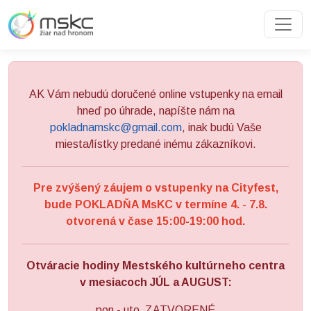
Preskočiť na obsah
Preskočiť na hlavné menu
AK Vám nebudú doručené online vstupenky na email
hneď po úhrade, napíšte nám na
pokladnamskc@gmail.com
, inak budú Vaše
miesta/lístky predané inému zákazníkovi.
Pre zvýšený záujem o vstupenky na Cityfest,
bude POKLADŇA MsKC v termíne 4. - 7.8.
otvorená v čase 15:00-19:00 hod.
Otváracie hodiny Mestského kultúrneho centra
v mesiacoch JÚL a AUGUST:
pon - uto ZATVORENÉ