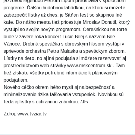
jazzovou legendou Petrom Lipom predstavia v spoločnom
programe. Ďalšou hudobnou lahôdkou, na ktorú si môžete
zabezpečiť lístky už dnes, je Sitňan fest so skupinou Iné
kafe. Do nášho mesta tiež pricestuje Miroslav Donutil, ktorý
vystúpi so svojim novým programom. Čerešničkou na torte
bude v závere roka koncert Lucie Bílej s názvom Bíle
Vánoce. Drobná speváčka s obrovským hlasom vystúpi v
sprievode orchestra Petra Malaska a speváckym zborom.
Lístky na tieto, no aj iné podujatia si môžete rezervovať aj
prostredníctvom web stránky www.mskcentrum.sk . Tam
tiež získate všetky potrebné informácie k plánovaným
podujatiam.
Nového céčko okrem iného myslí aj na bezpečnosť a
minimalizovanie rizika falšovania vstupeniek. Novinkou sú
teda aj lístky s ochrannou známkou. /JF/
Zdroj: www.tvziar.tv