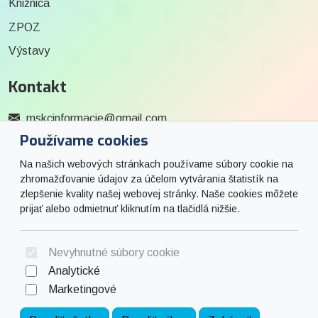
Knižnica
ZPOZ
Výstavy
Kontakt
mskcinformacie@gmail.com
Používame cookies
0915 727 244
Na našich webových stránkach používame súbory cookie na
Social
zhromažďovanie údajov za účelom vytvárania štatistík na
zlepšenie kvality našej webovej stránky. Naše cookies môžete
prijať alebo odmietnuť kliknutím na tlačidlá nižšie.
Facebook
© 2026 Arrabella s.r.o., mayabella s.r.o., Všetky práva vyhradené.
Nevyhnutné súbory cookie
Analytické
Marketingové