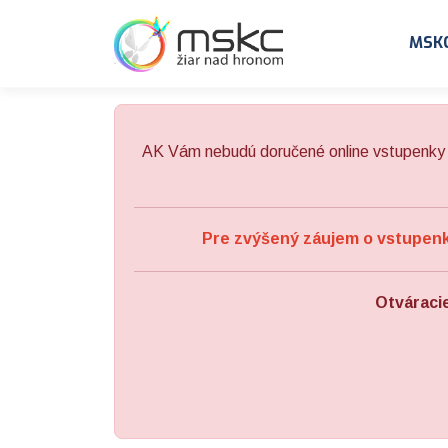
Preskočiť na obsah
Preskočiť na hlavné menu
MSK
AK Vám nebudú doručené online vstupenky 
Pre zvýšený záujem o vstupenky
Otváraci