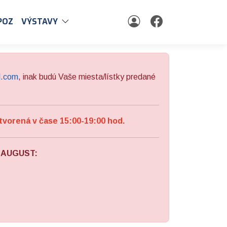
POZ
VÝSTAVY
l.com
, inak budú Vaše miesta/lístky predané
tvorená v čase 15:00-19:00 hod.
a AUGUST: