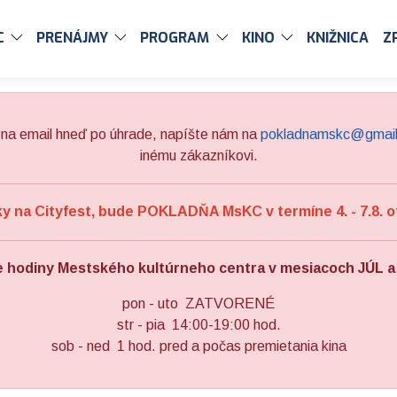
C
PRENÁJMY
PROGRAM
KINO
KNIŽNICA
Z
na email hneď po úhrade, napíšte nám na
pokladnamskc@gmai
inému zákazníkovi.
 na Cityfest, bude POKLADŇA MsKC v termíne 4. - 7.8. o
e hodiny Mestského kultúrneho centra v mesiacoch JÚL 
pon - uto ZATVORENÉ
str - pia 14:00-19:00 hod.
sob - ned 1 hod. pred a počas premietania kina