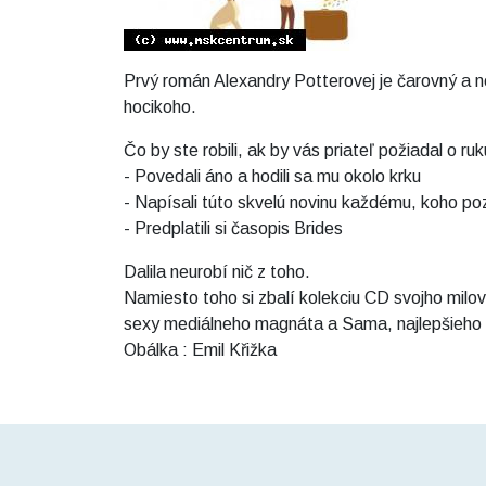
Prvý román Alexandry Potterovej je čarovný a n
hocikoho.
Čo by ste robili, ak by vás priateľ požiadal o ru
- Povedali áno a hodili sa mu okolo krku
- Napísali túto skvelú novinu každému, koho po
- Predplatili si časopis Brides
Dalila neurobí nič z toho.
Namiesto toho si zbalí kolekciu CD svojho milo
sexy mediálneho magnáta a Sama, najlepšieho
Obálka : Emil Křižka