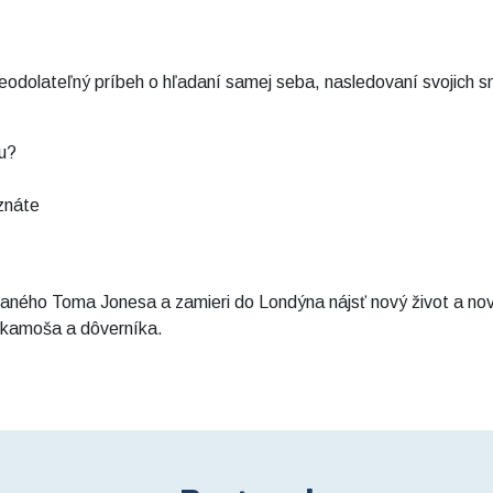
eodolateľný príbeh o hľadaní samej seba, nasledovaní svojich s
ku?
znáte
vaného Toma Jonesa a zamieri do Londýna nájsť nový život a nov
 kamoša a dôverníka.