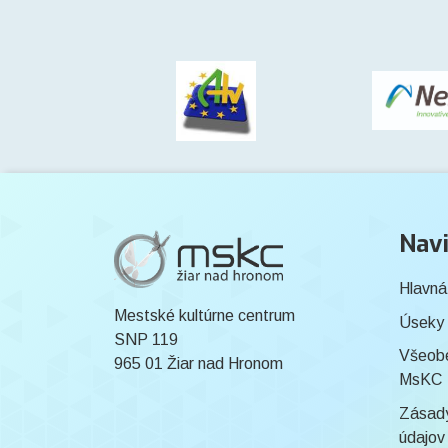
Navi
Hlavná
Mestské kultúrne centrum
Úseky
SNP 119
Všeob
965 01 Žiar nad Hronom
MsKC
Zásady
údajov