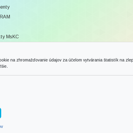
enty
RAM
kty MsKC
ca
ie na zhromažďovanie údajov za účelom vytvárania štatistík na zlepš
žšie.
vy
© 2026 Arrabella s.r.o., mayabella s.r.o., Všetky práva vyhradené.
Hosting:
- Web:
ov