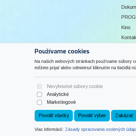
Dokum
PROG
Kino
Konta
Knižni
Používame cookies
ZPOZ
Na našich webových stránkach používame súbory cook
môžete prijať alebo odmietnuť kliknutím na tlačidlá ni
Výsta
Nevyhnutné súbory cookie
Analytické
Marketingové
Povoliť všetky
Povoliť výber
Zakázať
Viac informácií:
Zásady spracovania osobných údaj