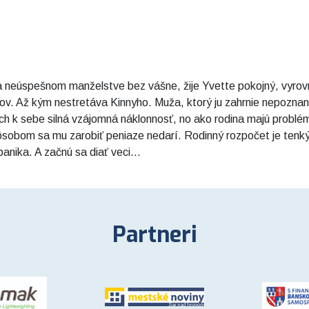
 neúspešnom manželstve bez vášne, žije Yvette pokojný, vyrovn
émov. Až kým nestretáva Kinnyho. Muža, ktorý ju zahrnie nepoznan
 ich k sebe silná vzájomná náklonnosť, no ako rodina majú probl
sobom sa mu zarobiť peniaze nedarí. Rodinný rozpočet je tenký, 
anika. A začnú sa diať veci...
Partneri