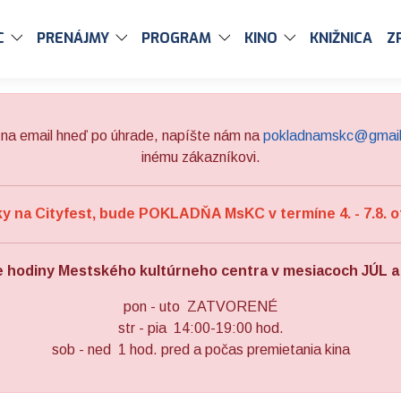
C
PRENÁJMY
PROGRAM
KINO
KNIŽNICA
Z
na email hneď po úhrade, napíšte nám na
pokladnamskc@gmai
inému zákazníkovi.
 na Cityfest, bude POKLADŇA MsKC v termíne 4. - 7.8. o
e hodiny Mestského kultúrneho centra v mesiacoch JÚL 
pon - uto ZATVORENÉ
str - pia 14:00-19:00 hod.
sob - ned 1 hod. pred a počas premietania kina