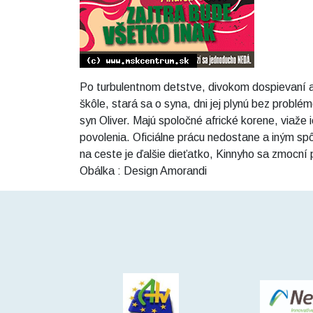
Po turbulentnom detstve, divokom dospievaní a
škôle, stará sa o syna, dni jej plynú bez probl
syn Oliver. Majú spoločné africké korene, viaže
povolenia. Oficiálne prácu nedostane a iným spô
na ceste je ďalšie dieťatko, Kinnyho sa zmocní p
Obálka : Design Amorandi