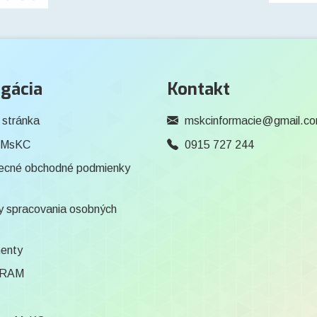
gácia
Kontakt
 stránka
mskcinformacie@gmail.c
 MsKC
0915 727 244
ecné obchodné podmienky
 spracovania osobných
enty
RAM