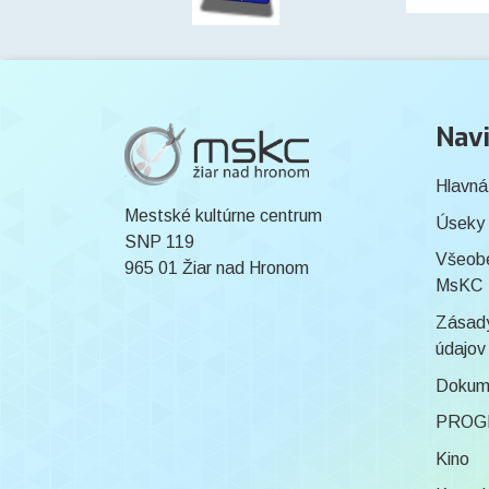
Navi
Hlavná
Mestské kultúrne centrum
Úseky
SNP 119
Všeob
965 01 Žiar nad Hronom
MsKC
Zásady
údajov
Dokum
PROG
Kino