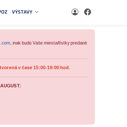
POZ
VÝSTAVY
l.com
, inak budú Vaše miesta/lístky predané
tvorená v čase 15:00-19:00 hod.
a AUGUST: