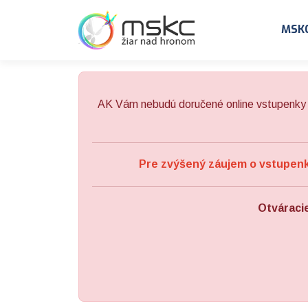
Preskočiť na obsah
Preskočiť na hlavné menu
MSK
AK Vám nebudú doručené online vstupenky 
Pre zvýšený záujem o vstupenky
Otváraci