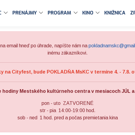
C
PRENÁJMY
PROGRAM
KINO
KNIŽNICA
Z
na email hneď po úhrade, napíšte nám na
pokladnamskc@gmai
inému zákazníkovi.
 na Cityfest, bude POKLADŇA MsKC v termíne 4. - 7.8. o
e hodiny Mestského kultúrneho centra v mesiacoch JÚL 
pon - uto ZATVORENÉ
str - pia 14:00-19:00 hod.
sob - ned 1 hod. pred a počas premietania kina