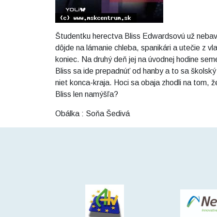
Študentku herectva Bliss Edwardsovú už nebaví
dôjde na lámanie chleba, spanikári a utečie z 
koniec. Na druhý deň jej na úvodnej hodine seme
Bliss sa ide prepadnúť od hanby a to sa školský
niet konca-kraja. Hoci sa obaja zhodli na tom, 
Bliss len namýšľa?
Obálka : Soňa Šedivá