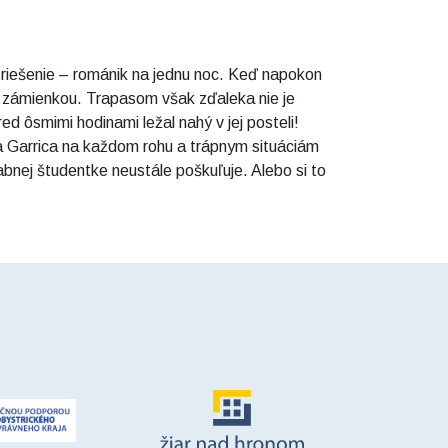
 riešenie – románik na jednu noc. Keď napokon
u zámienkou. Trapasom však zďaleka nie je
d ôsmimi hodinami ležal nahý v jej posteli!
eľa Garrica na každom rohu a trápnym situáciám
abnej študentke neustále poškuľuje. Alebo si to