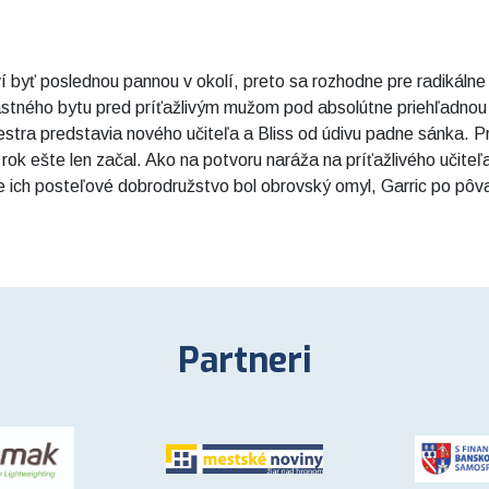
 byť poslednou pannou v okolí, preto sa rozhodne pre radikálne
vlastného bytu pred príťažlivým mužom pod absolútne priehľadno
stra predstavia nového učiteľa a Bliss od údivu padne sánka. Pre
 rok ešte len začal. Ako na potvoru naráža na príťažlivého učit
že ich posteľové dobrodružstvo bol obrovský omyl, Garric po pôv
Partneri