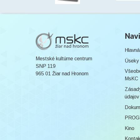
Navi
Hlavná
Mestské kultúrne centrum
Úseky
SNP 119
Všeob
965 01 Žiar nad Hronom
MsKC
Zásady
údajov
Dokum
PROG
Kino
Konta