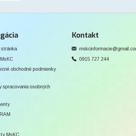
gácia
Kontakt
 stránka
mskcinformacie@gmail.c
 MsKC
0915 727 244
ecné obchodné podmienky
 spracovania osobných
enty
RAM
kty MsKC