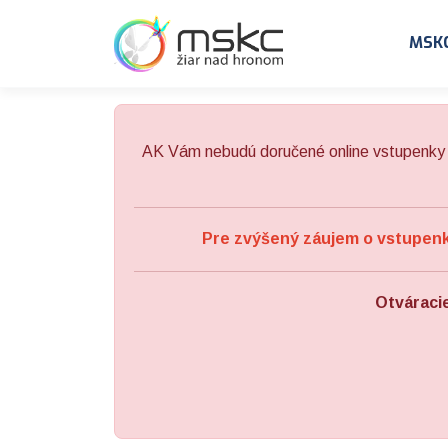
Preskočiť na obsah
Preskočiť na hlavné menu
MSK
AK Vám nebudú doručené online vstupenky 
Pre zvýšený záujem o vstupenky
Otváraci