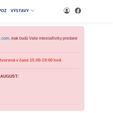
POZ
VÝSTAVY
l.com
, inak budú Vaše miesta/lístky predané
tvorená v čase 15:00-19:00 hod.
a AUGUST: