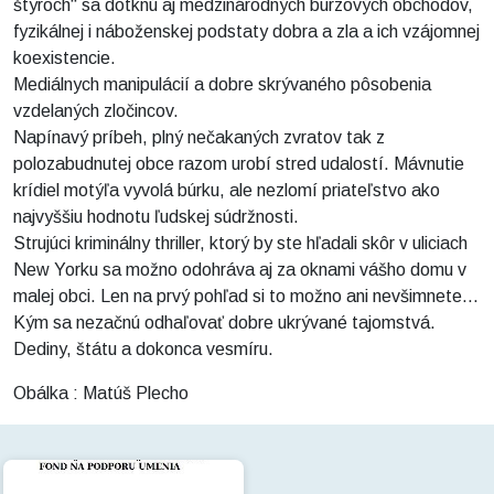
štyroch“ sa dotknú aj medzinárodných burzových obchodov,
fyzikálnej i náboženskej podstaty dobra a zla a ich vzájomnej
koexistencie.
Mediálnych manipulácií a dobre skrývaného pôsobenia
vzdelaných zločincov.
Napínavý príbeh, plný nečakaných zvratov tak z
polozabudnutej obce razom urobí stred udalostí. Mávnutie
krídiel motýľa vyvolá búrku, ale nezlomí priateľstvo ako
najvyššiu hodnotu ľudskej súdržnosti.
Strujúci kriminálny thriller, ktorý by ste hľadali skôr v uliciach
New Yorku sa možno odohráva aj za oknami vášho domu v
malej obci. Len na prvý pohľad si to možno ani nevšimnete...
Kým sa nezačnú odhaľovať dobre ukrývané tajomstvá.
Dediny, štátu a dokonca vesmíru.
Obálka : Matúš Plecho