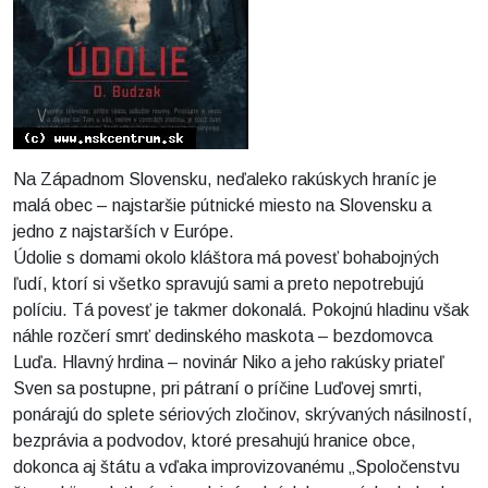
Na Západnom Slovensku, neďaleko rakúskych hraníc je
malá obec – najstaršie pútnické miesto na Slovensku a
jedno z najstarších v Európe.
Údolie s domami okolo kláštora má povesť bohabojných
ľudí, ktorí si všetko spravujú sami a preto nepotrebujú
políciu. Tá povesť je takmer dokonalá. Pokojnú hladinu však
náhle rozčerí smrť dedinského maskota – bezdomovca
Luďa. Hlavný hrdina – novinár Niko a jeho rakúsky priateľ
Sven sa postupne, pri pátraní o príčine Luďovej smrti,
ponárajú do splete sériových zločinov, skrývaných násilností,
bezprávia a podvodov, ktoré presahujú hranice obce,
dokonca aj štátu a vďaka improvizovanému „Spoločenstvu