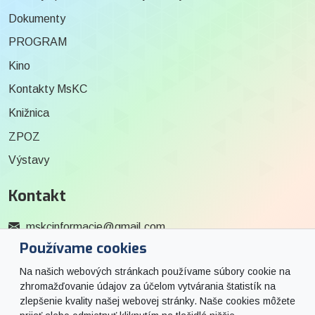
Dokumenty
PROGRAM
Kino
Kontakty MsKC
Knižnica
ZPOZ
Výstavy
Kontakt
mskcinformacie@gmail.com
Používame cookies
0915 727 244
Na našich webových stránkach používame súbory cookie na
Social
zhromažďovanie údajov za účelom vytvárania štatistík na
zlepšenie kvality našej webovej stránky. Naše cookies môžete