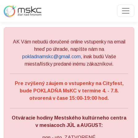
Preskočiť na obsah
Preskočiť na hlavné menu
AK Vám nebudú doručené online vstupenky na email
hneď po úhrade, napíšte nám na
pokladnamskc@gmail.com
, inak budú Vaše
miesta/lístky predané inému zákazníkovi.
Pre zvýšený záujem o vstupenky na Cityfest,
bude POKLADŇA MsKC v termíne 4. - 7.8.
otvorená v čase 15:00-19:00 hod.
Otváracie hodiny Mestského kultúrneho centra
v mesiacoch JÚL a AUGUST:
pon - uto ZATVORENÉ