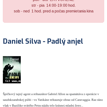
str - pia 14:00-19:00 hod.
sob - ned 1 hod. pred a počas premietania kina
Daniel Silva - Padlý anjel
Špičkový tajný agent a reštaurátor Gabriel Allon sa spamätáva z operácie v
saudskoarabskej púšti - vo Vatikáne reštauruje obraz od Caravaggia. Raz ráno
však v Bazilike svätého Petra nájdu telo krásnej mladej ženy...