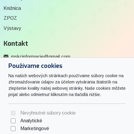
Knižnica
ZPOZ
Výstavy
Kontakt
mskcinformacie@gmail.com
Používame cookies
0915 727 244
Na našich webových stránkach používame súbory cookie na
Social
zhromažďovanie údajov za účelom vytvárania štatistík na
zlepšenie kvality našej webovej stránky. Naše cookies môžete
prijať alebo odmietnuť kliknutím na tlačidlá nižšie.
Facebook
© 2026 Arrabella s.r.o., mayabella s.r.o., Všetky práva vyhradené.
Nevyhnutné súbory cookie
Analytické
Marketingové