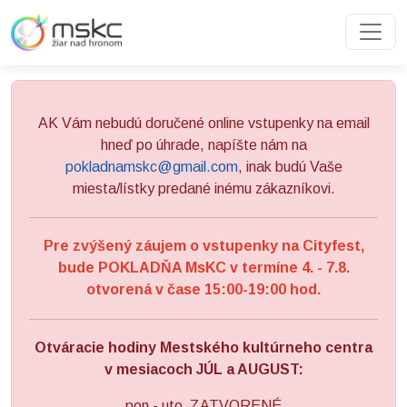
Preskočiť na obsah
Preskočiť na hlavné menu
AK Vám nebudú doručené online vstupenky na email
hneď po úhrade, napíšte nám na
pokladnamskc@gmail.com
, inak budú Vaše
miesta/lístky predané inému zákazníkovi.
Pre zvýšený záujem o vstupenky na Cityfest,
bude POKLADŇA MsKC v termíne 4. - 7.8.
otvorená v čase 15:00-19:00 hod.
Otváracie hodiny Mestského kultúrneho centra
v mesiacoch JÚL a AUGUST:
pon - uto ZATVORENÉ