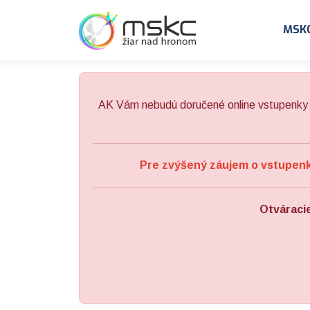
Preskočiť na obsah
Preskočiť na hlavné menu
MSK
AK Vám nebudú doručené online vstupenky 
Pre zvýšený záujem o vstupenky
Otváraci