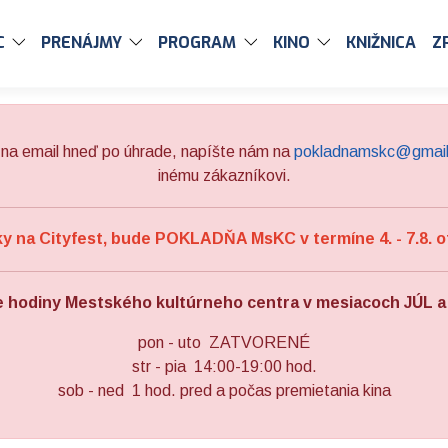
C
PRENÁJMY
PROGRAM
KINO
KNIŽNICA
Z
na email hneď po úhrade, napíšte nám na
pokladnamskc@gmai
inému zákazníkovi.
 na Cityfest, bude POKLADŇA MsKC v termíne 4. - 7.8. o
e hodiny Mestského kultúrneho centra v mesiacoch JÚL 
pon - uto ZATVORENÉ
str - pia 14:00-19:00 hod.
sob - ned 1 hod. pred a počas premietania kina