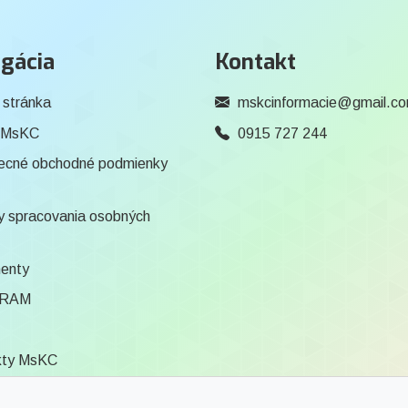
gácia
Kontakt
 stránka
mskcinformacie@gmail.c
 MsKC
0915 727 244
ecné obchodné podmienky
 spracovania osobných
enty
RAM
kty MsKC
ca