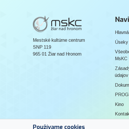
Navi
Hlavná
Mestské kultúrne centrum
Úseky
SNP 119
Všeob
965 01 Žiar nad Hronom
MsKC
Zásady
údajov
Dokum
PROG
Kino
Konta
Knižni
Používame cookies