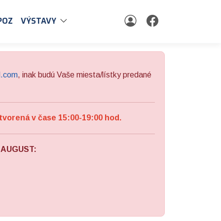
POZ
VÝSTAVY
l.com
, inak budú Vaše miesta/lístky predané
tvorená v čase 15:00-19:00 hod.
a AUGUST: