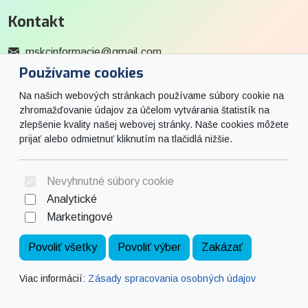
Kontakt
mskcinformacie@gmail.com
Používame cookies
0915 727 244
Na našich webových stránkach používame súbory cookie na
Social
zhromažďovanie údajov za účelom vytvárania štatistík na
zlepšenie kvality našej webovej stránky. Naše cookies môžete
prijať alebo odmietnuť kliknutím na tlačidlá nižšie.
Facebook
© 2026 Arrabella s.r.o., mayabella s.r.o., Všetky práva vyhradené.
Nevyhnutné súbory cookie
Analytické
Marketingové
Hosting:
- Web:
Povoliť všetky
Povoliť výber
Zakázať
Viac informácií:
Zásady spracovania osobných údajov