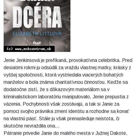
Jenie Jenkinsová je prefíkaná, provokatívna celebritka. Pred
desiatimi rokmi ju odsúdili za vraždu vlastnej matky, krásky z
vyššej spoločnosti, ktorá vystriedala viacerých bohatých
manželov a bola známa charitatívnou činnosťou. Keďže sa
dodatočne zistí, že s dôkazovým materiálom sa v
kriminalistickom laboratóriu manipulovalo, Jenie prepustia z
väzenia. Pochybnosti však zostávajú, a tak si Janie za
pomoci svojho právnika zmení identitu a rozhodne sa konať
na vlastnú päsť. Stále ju však prenasleduje neistota, či
skutočne nevraždila ona...
Pátranie privedie Janie do malého mesta v Južnej Dakote.