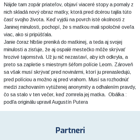
Nájde tam zopár priateľov, objaví viaceré stopy a pomaly z
nich skladá nový obraz matky, ktorá pred dcérou tajila túto
časť svojho života. Keď vyjdú na povrch isté okolnosti z
Janinej minulosti, pochopí, že s matkou mali spoločné oveľa
viac, ako si pripúšťala.
Janie čoraz hlbšie preniká do matkinej, a teda aj svojej
minulosti a zisťuje, že aj ospalé mestečko môže skrývať
hrozivé tajomstvá. Už ju nič nezastaví, aby ich odkryla, a
preto sa zapletie s miestnym šéfom polície Leom. Zároveň
sa však musí skrývať pred novinármi, ktorí ju prenasledujú,
pred políciou a možno aj pred vrahom. Musí sa rozhodnúť
medzi zachovaním vytúženej anonymity a odhalením pravdy,
čo sa stalo v ten večer, keď zomrela jej matka. Obálka :
podľa originálu upravil Augustín Putera
Partneri