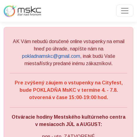
Preskočiť na obsah
Preskočiť na hlavné menu
AK Vám nebudú doručené online vstupenky na email
hneď po úhrade, napíšte nám na
pokladnamskc@gmail.com
, inak budú Vaše
miesta/lístky predané inému zákazníkovi.
Pre zvýšený záujem o vstupenky na Cityfest,
bude POKLADŇA MsKC v termíne 4. - 7.8.
otvorená v čase 15:00-19:00 hod.
Otváracie hodiny Mestského kultúrneho centra
v mesiacoch JÚL a AUGUST:
pon - uto ZATVORENÉ