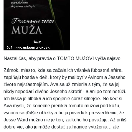
Nastal čas, aby pravda o TOMTO MUŽOVI vyšla najavo
Zámok, miesto, kde sa začala ich vášnivá ľúbostná aféra,
zapĺňajú hostia v deň, ktorý by mal byť v Avinom a Jesseho
živote najšťastnejším. Ava sa už zmierila s tým, že sa jej
nikdy nepodarí divého Jesseho skrotiť - a ani po tom netúži.
Ich láska je hlboká a ich spojenie čoraz silnejšie. No keď si
Ava myslí, že konečne prenikla tomuto mužovi pod kožu,
vynoria sa ďalšie otázky a tie ju privedú k presvedčeniu, že
Jesse Ward možno nie je ten, za koho ho považuje. Až príliš
dobre vie, ako ju môže dostať za hranice vytrženia... ale