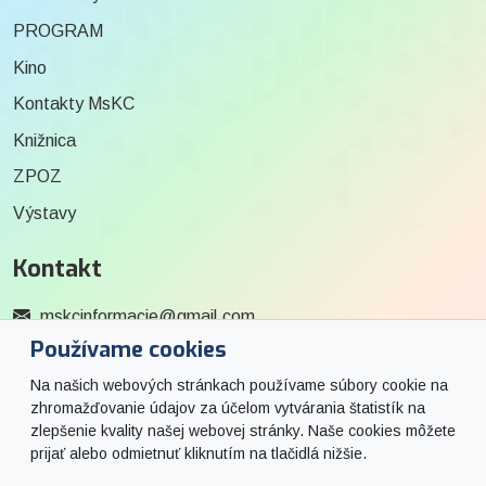
PROGRAM
Kino
Kontakty MsKC
Knižnica
ZPOZ
Výstavy
Kontakt
mskcinformacie@gmail.com
Používame cookies
0915 727 244
Na našich webových stránkach používame súbory cookie na
Social
zhromažďovanie údajov za účelom vytvárania štatistík na
zlepšenie kvality našej webovej stránky. Naše cookies môžete
prijať alebo odmietnuť kliknutím na tlačidlá nižšie.
Facebook