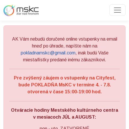
Preskočiť na obsah
Preskočiť na hlavné menu
AK Vám nebudú doručené online vstupenky na email
hneď po úhrade, napíšte nám na
pokladnamskc@gmail.com
, inak budú Vaše
miesta/lístky predané inému zákazníkovi.
Pre zvýšený záujem o vstupenky na Cityfest,
bude POKLADŇA MsKC v termíne 4. - 7.8.
otvorená v čase 15:00-19:00 hod.
Otváracie hodiny Mestského kultúrneho centra
v mesiacoch JÚL a AUGUST:
pon - uto ZATVORENÉ