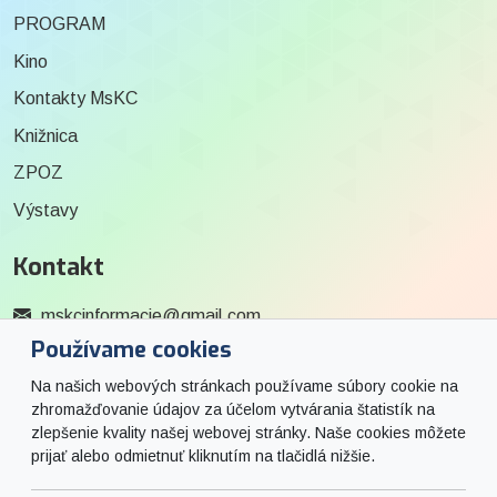
PROGRAM
Kino
Kontakty MsKC
Knižnica
ZPOZ
Výstavy
Kontakt
mskcinformacie@gmail.com
Používame cookies
0915 727 244
Na našich webových stránkach používame súbory cookie na
Social
zhromažďovanie údajov za účelom vytvárania štatistík na
zlepšenie kvality našej webovej stránky. Naše cookies môžete
prijať alebo odmietnuť kliknutím na tlačidlá nižšie.
Facebook