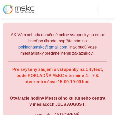
Preskočiť na obsah
Preskočiť na hlavné menu
AK Vám nebudú doručené online vstupenky na email
hneď po úhrade, napíšte nám na
pokladnamskc@gmail.com
, inak budú Vaše
miesta/lístky predané inému zákazníkovi.
Pre zvýšený záujem o vstupenky na Cityfest,
bude POKLADŇA MsKC v termíne 4. - 7.8.
otvorená v čase 15:00-19:00 hod.
Otváracie hodiny Mestského kultúrneho centra
v mesiacoch JÚL a AUGUST:
pon - uto ZATVORENÉ