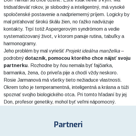
tridsaťdeväť rokov, je slobodný a inteligentný, má vysoké
spoločenské postavenie a nadpriemerný príjem. Logicky by
mal priťahovať širokú škálu žien, no ťažko nadväzuje
kontakty. Trpí totiž Aspergerovým syndrómom a vedie
systematizovaný život, v ktorom panuje rutina, tabuľky a
harmonogramy.
Jeho problém by mal vyriešiť
Projekt ideálna manželka
–
podrobný
dotazník, pomocou ktorého chce nájsť svoju
partnerku
. Rozhodne by ňou nemala byť fajčiarka,
barmanka, žena, čo priveľa pije a chodí vždy neskoro.
Rosie Jarmanová má všetky tieto nežiaduce vlastnosti.
Okrem toho je temperamentná, inteligentná a krásna a túži
spoznať svojho biologického otca. Pri tomto hľadaní by jej
Don, profesor genetiky, mohol byť veľmi nápomocný.
Partneri