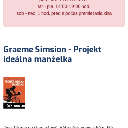
str - pia 14:00-19:00 hod.
sob - ned 1 hod. pred a počas premietania kina
Graeme Simsion - Projekt
ideálna manželka
Don Tillman sa chce oženiť. Ešte však nevie s kým. Má