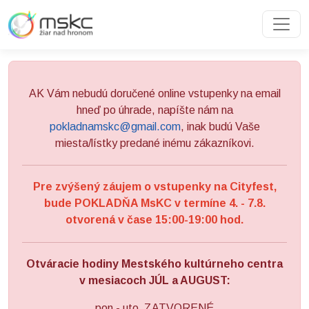
Preskočiť na obsah
Preskočiť na hlavné menu
AK Vám nebudú doručené online vstupenky na email
hneď po úhrade, napíšte nám na
pokladnamskc@gmail.com
, inak budú Vaše
miesta/lístky predané inému zákazníkovi.
Pre zvýšený záujem o vstupenky na Cityfest,
bude POKLADŇA MsKC v termíne 4. - 7.8.
otvorená v čase 15:00-19:00 hod.
Otváracie hodiny Mestského kultúrneho centra
v mesiacoch JÚL a AUGUST:
pon - uto ZATVORENÉ