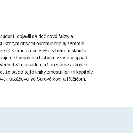
dení, objavili sa tiež nové fakty a
ku ktorým prispeli okrem iného aj samotní
ďže už vieme prečo a ako s bratom skončili.
ujeme kompletnú históriu, vzostup aj pád,
 svedectvám a súdom už poznáme aj konce
že sa do tejto knihy zmestili len tri kapitoly
ičovci, takáčovci so Surovčíkom a Ružičom,