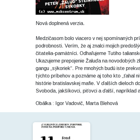
Nová doplnená verzia.
Medzičasom bolo viacero v nej spomínaných prípa
podrobnosti. Verím, že aj znalci mojich predošl
čitatelia-pamätníci. Odhaľujeme Tutiho taliansk
Ukazujeme prepojenie Žaluďa na novodobých zbo
gangu „sýkoriek“. Pre mnohých budú iste prek
týchto príbehov a poznáme aj toho kto „ťahal nit
histórie bratislavskej mafie. V ďalších dieloch
Svoboda, jakšíkovci, piťovci a ďalší, napríklad 
Obálka : Igor Vadovič, Marta Blehová