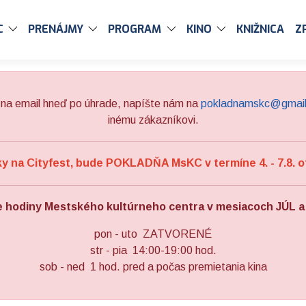
C
PRENÁJMY
PROGRAM
KINO
KNIŽNICA
Z
na email hneď po úhrade, napíšte nám na
pokladnamskc@gmai
inému zákazníkovi.
 na Cityfest, bude POKLADŇA MsKC v termíne 4. - 7.8. o
e hodiny Mestského kultúrneho centra v mesiacoch JÚL 
pon - uto ZATVORENÉ
str - pia 14:00-19:00 hod.
sob - ned 1 hod. pred a počas premietania kina