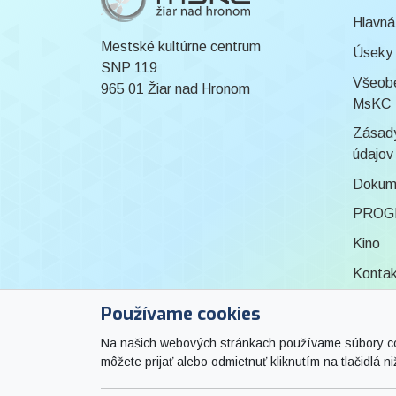
Hlavná
Mestské kultúrne centrum
Úseky
SNP 119
Všeob
965 01 Žiar nad Hronom
MsKC
Zásady
údajov
Dokum
PROG
Kino
Konta
Knižni
Používame cookies
ZPOZ
Na našich webových stránkach používame súbory cook
môžete prijať alebo odmietnuť kliknutím na tlačidlá ni
Výsta