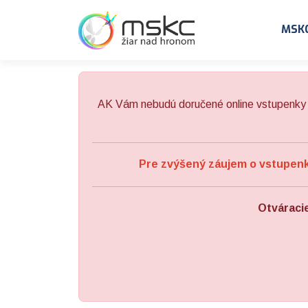
Preskočiť na obsah
Preskočiť na hlavné menu
MSK
AK Vám nebudú doručené online vstupenky 
Pre zvýšený záujem o vstupenky
Otváraci