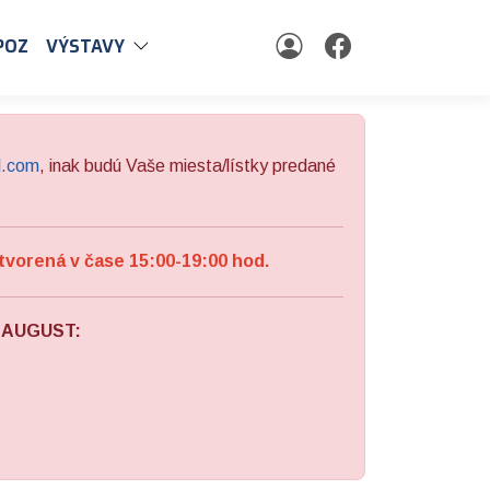
POZ
VÝSTAVY
l.com
, inak budú Vaše miesta/lístky predané
tvorená v čase 15:00-19:00 hod.
a AUGUST: