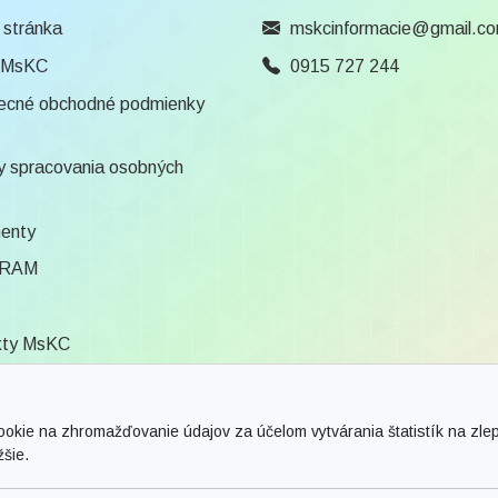
 stránka
mskcinformacie@gmail.c
 MsKC
0915 727 244
ecné obchodné podmienky
 spracovania osobných
enty
RAM
kty MsKC
ca
ie na zhromažďovanie údajov za účelom vytvárania štatistík na zlepš
žšie.
vy