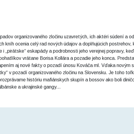
dov organizovaného zločinu uzavretých, ich aktéri súdení a odsú
ých kníh ocenia celý rad nových údajov a doplňujúcich postrehov, 
e i „pirátske“ eskapády a podrobnosti jeho verejnej popravy, ke
hatlíkov vrátane Borisa Kollára a pozadie jeho konca. Predstav
vapením aj nové fakty o pozadí únosu Kováča ml. Vďaka novým
ky“ v pozadí organizovaného zločinu na Slovensku. Je toho toľko, 
 dorozprávame históriu mafiánskych skupín a bossov ako boli din
albánske a ukrajinské gangy...