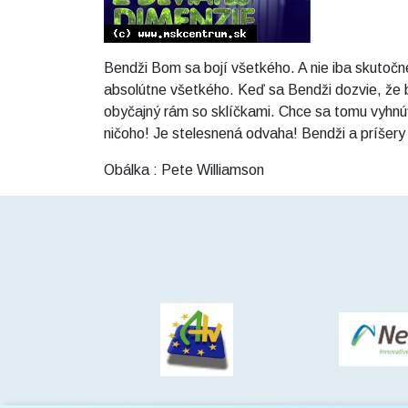
Bendži Bom sa bojí všetkého. A nie iba skutočn
absolútne všetkého. Keď sa Bendži dozvie, že bu
obyčajný rám so sklíčkami. Chce sa tomu vyhnúť,
ničoho! Je stelesnená odvaha! Bendži a príšery
Obálka : Pete Williamson