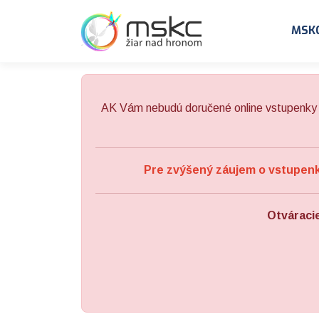
Preskočiť na obsah
Preskočiť na hlavné menu
MSK
AK Vám nebudú doručené online vstupenky 
Pre zvýšený záujem o vstupenky
Otváraci