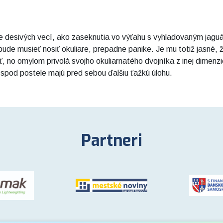
e desivých vecí, ako zaseknutia vo výťahu s vyhladovaným jaguár
de musieť nosiť okuliare, prepadne panike. Je mu totiž jasné, ž
 no omylom privolá svojho okuliarnatého dvojníka z inej dimenzi
 spod postele majú pred sebou ďalšiu ťažkú úlohu.
Partneri