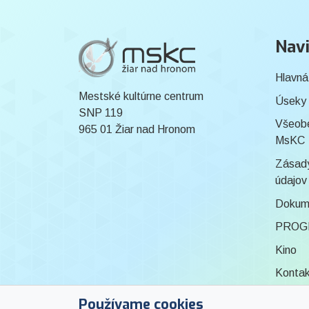
Navi
Hlavná
Mestské kultúrne centrum
Úseky
SNP 119
Všeob
965 01 Žiar nad Hronom
MsKC
Zásady
údajov
Dokum
PROG
Kino
Konta
Knižni
Používame cookies