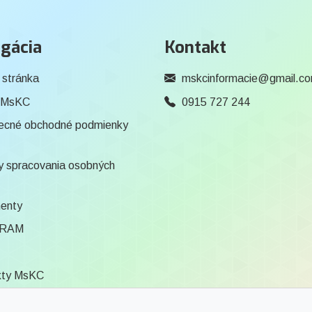
gácia
Kontakt
 stránka
mskcinformacie@gmail.c
 MsKC
0915 727 244
ecné obchodné podmienky
 spracovania osobných
enty
RAM
kty MsKC
ca