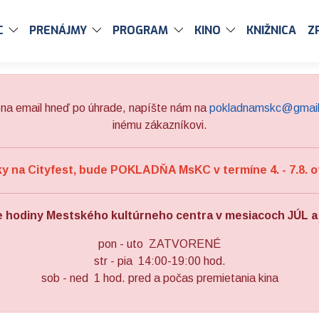
C
PRENÁJMY
PROGRAM
KINO
KNIŽNICA
Z
na email hneď po úhrade, napíšte nám na
pokladnamskc@gmai
inému zákazníkovi.
 na Cityfest, bude POKLADŇA MsKC v termíne 4. - 7.8. o
e hodiny Mestského kultúrneho centra v mesiacoch JÚL 
pon - uto ZATVORENÉ
str - pia 14:00-19:00 hod.
sob - ned 1 hod. pred a počas premietania kina