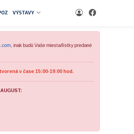
POZ
VÝSTAVY
l.com
, inak budú Vaše miesta/lístky predané
tvorená v čase 15:00-19:00 hod.
a AUGUST: