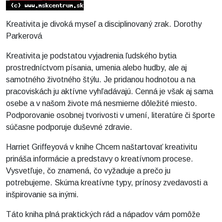
Kreativita je divoká myseľ a disciplinovaný zrak. Dorothy
Parkerová
Kreativita je podstatou vyjadrenia ľudského bytia
prostredníctvom písania, umenia alebo hudby, ale aj
samotného životného štýlu. Je pridanou hodnotou a na
pracoviskách ju aktívne vyhľadávajú. Cenná je však aj sama
osebe a v našom živote má nesmierne dôležité miesto.
Podporovanie osobnej tvorivosti v umení, literatúre či športe
súčasne podporuje duševné zdravie.
Harriet Griffeyová v knihe Chcem naštartovať kreativitu
prináša informácie a predstavy o kreatívnom procese.
Vysvetľuje, čo znamená, čo vyžaduje a prečo ju
potrebujeme. Skúma kreatívne typy, prínosy zvedavosti a
inšpirovanie sa inými.
Táto kniha plná praktických rád a nápadov vám pomôže