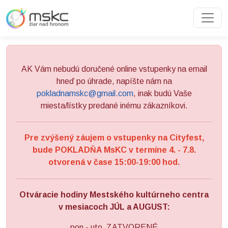
Preskočiť na obsah
Preskočiť na hlavné menu
AK Vám nebudú doručené online vstupenky na email
hneď po úhrade, napíšte nám na
pokladnamskc@gmail.com
, inak budú Vaše
miesta/lístky predané inému zákazníkovi.
Pre zvýšený záujem o vstupenky na Cityfest,
bude POKLADŇA MsKC v termíne 4. - 7.8.
otvorená v čase 15:00-19:00 hod.
Otváracie hodiny Mestského kultúrneho centra
v mesiacoch JÚL a AUGUST:
pon - uto ZATVORENÉ