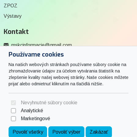
ZPOZ
Výstavy
Kontakt
mskcinformacie@gmail.com
Používame cookies
0915 727 244
Na našich webových stránkach používame súbory cookie na
Social
zhromažďovanie údajov za účelom vytvárania štatistík na
zlepšenie kvality našej webovej stránky. Naše cookies môžete
prijať alebo odmietnuť kliknutím na tlačidlá nižšie.
Facebook
© 2026 Arrabella s.r.o., mayabella s.r.o., Všetky práva vyhradené.
Nevyhnutné súbory cookie
Analytické
Marketingové
Hosting:
- Web:
Povoliť všetky
Povoliť výber
Zakázať