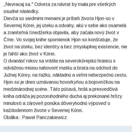
„Nevracaj sa." Odveta za návrat by mala pre všetkých
osudné následky.
Dievča so siedmimi menami je príbeh života Hjon-so v
Severnej Kórei, jej úteku a odvahy, akú v sebe ako osamelá
a zraniteľná tínedžerka objavila, aby začala nový život v
Číne. Vo svojej knihe spomienok Hjon-so konštatuje, že
život na úteku, bez identity a bez zmysluplnej existencie, nie
je ľahší ako život v Kórei.
O dvanásť rokov sa vrátila na severokórejskú hranicu s
odvážnou misiou nahovoriť matku a brata na odchod do
Južnej Kórey, na ťažkú, nákladnú a veľmi nebezpečnú cestu.
Hjon-so je dnes uznávanou hovorkyňou a bojovníčkou na
medzinárodnej scéne. Táto pútavá, hrdá a presvedčivá
kniha odráža jej pozoruhodného ducha aj prekonané hrôzy
minulosti a zároveň ponúka dôveryhodnú výpoveď o
každodennom živote v Severnej Kórei.
Obálka : Pawel Panczakiewicz