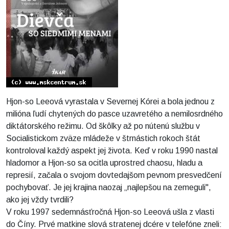
Hjon-so Leeová vyrastala v Severnej Kórei a bola jednou z
milióna ľudí chytených do pasce uzavretého a nemilosrdného
diktátorského režimu. Od škôlky až po nútenú službu v
Socialistickom zväze mládeže v štrnástich rokoch štát
kontroloval každý aspekt jej života. Keď v roku 1990 nastal
hladomor a Hjon-so sa ocitla uprostred chaosu, hladu a
represií, začala o svojom dovtedajšom pevnom presvedčení
pochybovať. Je jej krajina naozaj „najlepšou na zemeguli",
ako jej vždy tvrdili?
V roku 1997 sedemnásťročná Hjon-so Leeová ušla z vlasti
do Číny. Prvé matkine slová stratenej dcére v telefóne zneli: