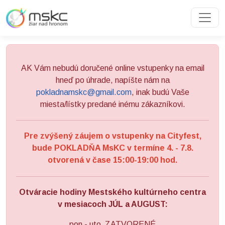
Preskočiť na obsah
Preskočiť na hlavné menu
AK Vám nebudú doručené online vstupenky na email
hneď po úhrade, napíšte nám na
pokladnamskc@gmail.com
, inak budú Vaše
miesta/lístky predané inému zákazníkovi.
Pre zvýšený záujem o vstupenky na Cityfest,
bude POKLADŇA MsKC v termíne 4. - 7.8.
otvorená v čase 15:00-19:00 hod.
Otváracie hodiny Mestského kultúrneho centra
v mesiacoch JÚL a AUGUST:
pon - uto ZATVORENÉ