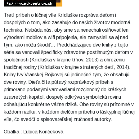
Tretí príbeh o lúčnej víle Krídluške rozpráva deťom i
dospelých o tom, ako zasahuje do našich životov moderná
technika. Nabáda nás, aby sme sa nenechali oslňovať len
výhodami mobilov a wifi pripojenia, ale zamysleli sa aj nad
tým, ako môžu škodiť... Predchádzajúce dve knihy z tejto
série sa venovali špecificky zdravotne postihnutým deťom v
spoločnosti (Krídluška v krajine tŕňov, 2013) a ohrozeniu
tradičnej rodiny (Krídluška v krajine stratených detí, 2014).
Knihy Ivy Vranskej Rojkovej sú jedinečné tým, že obsahujú
dve roviny. Dieťa číta pútavý rozprávkový príbeh s
primerane podanými varovaniami rozčlenený do krátkych
uzavretých kapitol, dospelý odkrýva symbolickú rovinu
odhaľujúcu konkrétne vážne riziká. Obe roviny sú prítomné v
každom riadku, v každom dielčom príbehu o láskyplnej lúčnej
víle, čo svedčí o spisovateľskej zručnosti autorky.
Obálka : Ľubica Končeková