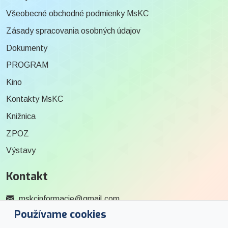
Všeobecné obchodné podmienky MsKC
Zásady spracovania osobných údajov
Dokumenty
PROGRAM
Kino
Kontakty MsKC
Knižnica
ZPOZ
Výstavy
Kontakt
mskcinformacie@gmail.com
Používame cookies
0915 727 244