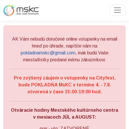
Preskočiť na obsah
Preskočiť na hlavné menu
AK Vám nebudú doručené online vstupenky na email
hneď po úhrade, napíšte nám na
pokladnamskc@gmail.com
, inak budú Vaše
miesta/lístky predané inému zákazníkovi.
Pre zvýšený záujem o vstupenky na Cityfest,
bude POKLADŇA MsKC v termíne 4. - 7.8.
otvorená v čase 15:00-19:00 hod.
Otváracie hodiny Mestského kultúrneho centra
v mesiacoch JÚL a AUGUST:
pon - uto ZATVORENÉ