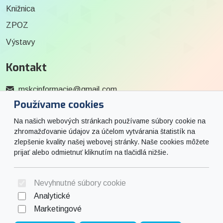
Knižnica
ZPOZ
Výstavy
Kontakt
mskcinformacie@gmail.com
Používame cookies
0915 727 244
Na našich webových stránkach používame súbory cookie na
Social
zhromažďovanie údajov za účelom vytvárania štatistík na
zlepšenie kvality našej webovej stránky. Naše cookies môžete
prijať alebo odmietnuť kliknutím na tlačidlá nižšie.
Facebook
© 2026 Arrabella s.r.o., mayabella s.r.o., Všetky práva vyhradené.
Nevyhnutné súbory cookie
Analytické
Marketingové