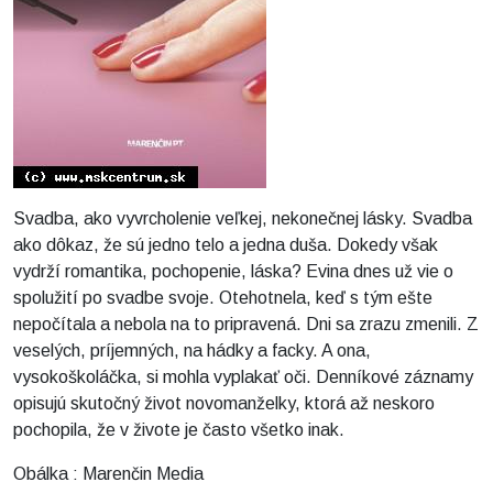
Svadba, ako vyvrcholenie veľkej, nekonečnej lásky. Svadba
ako dôkaz, že sú jedno telo a jedna duša. Dokedy však
vydrží romantika, pochopenie, láska? Evina dnes už vie o
spolužití po svadbe svoje. Otehotnela, keď s tým ešte
nepočítala a nebola na to pripravená. Dni sa zrazu zmenili. Z
veselých, príjemných, na hádky a facky. A ona,
vysokoškoláčka, si mohla vyplakať oči. Denníkové záznamy
opisujú skutočný život novomanželky, ktorá až neskoro
pochopila, že v živote je často všetko inak.
Obálka : Marenčin Media