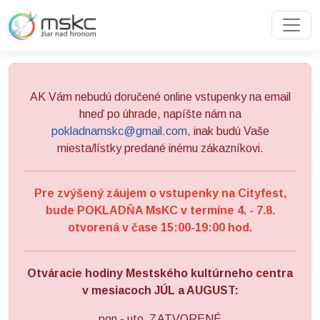
Preskočiť na obsah
Preskočiť na hlavné menu
AK Vám nebudú doručené online vstupenky na email
hneď po úhrade, napíšte nám na
pokladnamskc@gmail.com
, inak budú Vaše
miesta/lístky predané inému zákazníkovi.
Pre zvýšený záujem o vstupenky na Cityfest,
bude POKLADŇA MsKC v termíne 4. - 7.8.
otvorená v čase 15:00-19:00 hod.
Otváracie hodiny Mestského kultúrneho centra
v mesiacoch JÚL a AUGUST:
pon - uto ZATVORENÉ