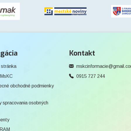
gácia
Kontakt
 stránka
mskcinformacie@gmail.c
 MsKC
0915 727 244
ecné obchodné podmienky
 spracovania osobných
enty
RAM