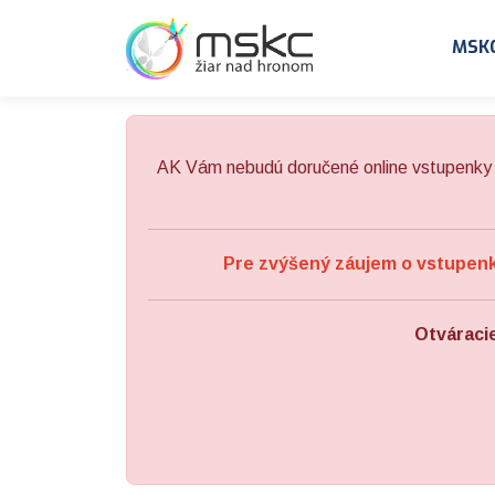
Preskočiť na obsah
Preskočiť na hlavné menu
MSK
AK Vám nebudú doručené online vstupenky 
Pre zvýšený záujem o vstupenky
Otváraci