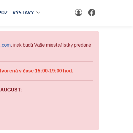
POZ
VÝSTAVY
l.com
, inak budú Vaše miesta/lístky predané
tvorená v čase 15:00-19:00 hod.
a AUGUST: