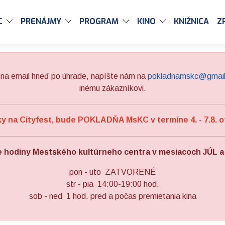
C
PRENÁJMY
PROGRAM
KINO
KNIŽNICA
Z
na email hneď po úhrade, napíšte nám na
pokladnamskc@gmai
inému zákazníkovi.
 na Cityfest, bude POKLADŇA MsKC v termíne 4. - 7.8. o
e hodiny Mestského kultúrneho centra v mesiacoch JÚL 
pon - uto ZATVORENÉ
str - pia 14:00-19:00 hod.
sob - ned 1 hod. pred a počas premietania kina