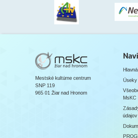
Navi
Hlavná
Mestské kultúrne centrum
Úseky
SNP 119
Všeob
965 01 Žiar nad Hronom
MsKC
Zásady
údajov
Dokum
PROG