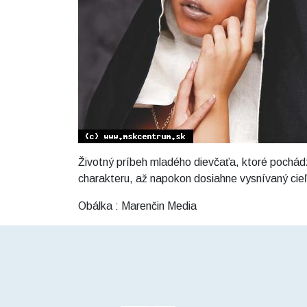
Životný príbeh mladého dievčaťa, ktoré pochád
charakteru, až napokon dosiahne vysnívaný cieľ
Obálka : Marenčin Media