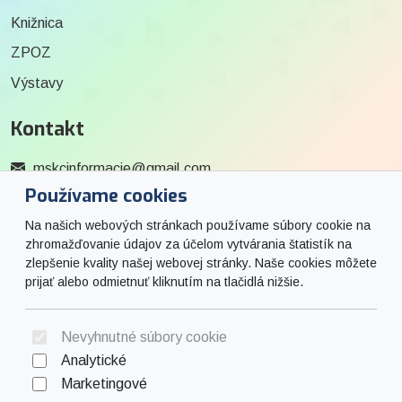
Knižnica
ZPOZ
Výstavy
Kontakt
mskcinformacie@gmail.com
Používame cookies
0915 727 244
Na našich webových stránkach používame súbory cookie na
Social
zhromažďovanie údajov za účelom vytvárania štatistík na
zlepšenie kvality našej webovej stránky. Naše cookies môžete
prijať alebo odmietnuť kliknutím na tlačidlá nižšie.
Facebook
© 2026 Arrabella s.r.o., mayabella s.r.o., Všetky práva vyhradené.
Nevyhnutné súbory cookie
Analytické
Marketingové