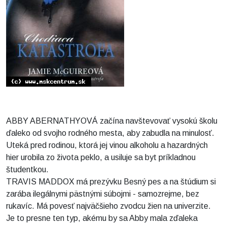
ABBY ABERNATHYOVÁ začína navštevovať vysokú školu
ďaleko od svojho rodného mesta, aby zabudla na minulosť.
Uteká pred rodinou, ktorá jej vinou alkoholu a hazardných
hier urobila zo života peklo, a usiluje sa byt príkladnou
študentkou.
TRAVIS MADDOX má prezývku Besný pes a na štúdium si
zarába ilegálnymi pästnými súbojmi - samozrejme, bez
rukavíc. Má povesť najväčšieho zvodcu žien na univerzite.
Je to presne ten typ, akému by sa Abby mala zďaleka