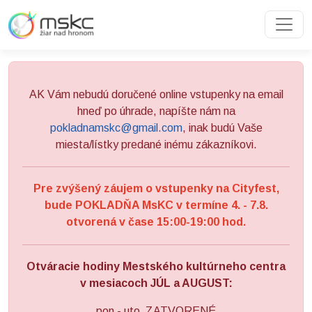
Preskočiť na obsah
Preskočiť na hlavné menu
AK Vám nebudú doručené online vstupenky na email
hneď po úhrade, napíšte nám na
pokladnamskc@gmail.com
, inak budú Vaše
miesta/lístky predané inému zákazníkovi.
Pre zvýšený záujem o vstupenky na Cityfest,
bude POKLADŇA MsKC v termíne 4. - 7.8.
otvorená v čase 15:00-19:00 hod.
Otváracie hodiny Mestského kultúrneho centra
v mesiacoch JÚL a AUGUST:
pon - uto ZATVORENÉ