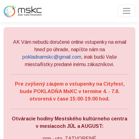
Preskočiť na obsah
Preskočiť na hlavné menu
AK Vám nebudú doručené online vstupenky na email
hneď po úhrade, napíšte nám na
pokladnamskc@gmail.com
, inak budú Vaše
miesta/lístky predané inému zákazníkovi.
Pre zvýšený záujem o vstupenky na Cityfest,
bude POKLADŇA MsKC v termíne 4. - 7.8.
otvorená v čase 15:00-19:00 hod.
Otváracie hodiny Mestského kultúrneho centra
v mesiacoch JÚL a AUGUST:
pon - uto ZATVORENÉ