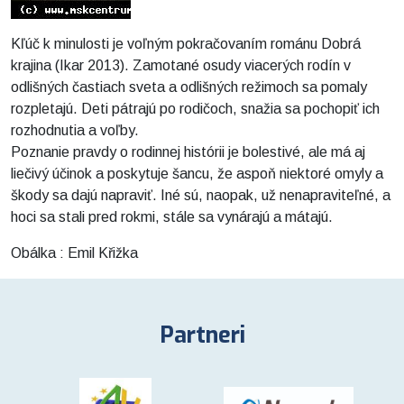
Kľúč k minulosti je voľným pokračovaním románu Dobrá
krajina (Ikar 2013). Zamotané osudy viacerých rodín v
odlišných častiach sveta a odlišných režimoch sa pomaly
rozpletajú. Deti pátrajú po rodičoch, snažia sa pochopiť ich
rozhodnutia a voľby.
Poznanie pravdy o rodinnej histórii je bolestivé, ale má aj
liečivý účinok a poskytuje šancu, že aspoň niektoré omyly a
škody sa dajú napraviť. Iné sú, naopak, už nenapraviteľné, a
hoci sa stali pred rokmi, stále sa vynárajú a mátajú.
Obálka : Emil Křižka
Partneri