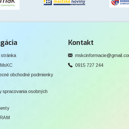
gácia
Kontakt
 stránka
mskcinformacie@gmail.c
 MsKC
0915 727 244
ecné obchodné podmienky
 spracovania osobných
enty
RAM