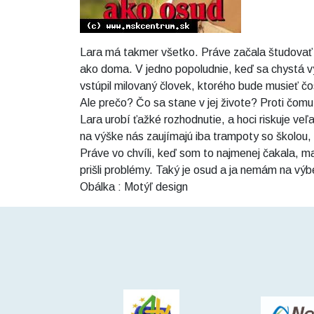
Lara má takmer všetko. Práve začala študovať na
ako doma. V jedno popoludnie, keď sa chystá vy
vstúpil milovaný človek, ktorého bude musieť čos
Ale prečo? Čo sa stane v jej živote? Proti čomu
Lara urobí ťažké rozhodnutie, a hoci riskuje ve
na výške nás zaujímajú iba trampoty so školou, 
Práve vo chvíli, keď som to najmenej čakala, ma
prišli problémy. Taký je osud a ja nemám na výbe
Obálka : Motýľ design