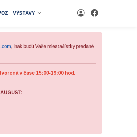
POZ
VÝSTAVY
l.com
, inak budú Vaše miesta/lístky predané
tvorená v čase 15:00-19:00 hod.
a AUGUST: