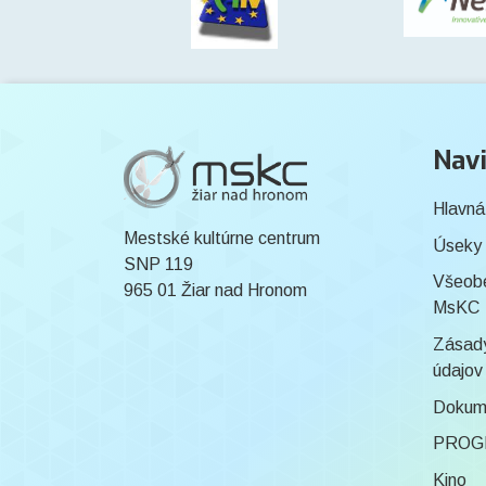
Navi
Hlavná
Mestské kultúrne centrum
Úseky
SNP 119
Všeob
965 01 Žiar nad Hronom
MsKC
Zásady
údajov
Dokum
PROG
Kino