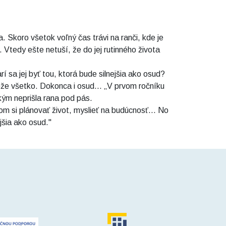
 Skoro všetok voľný čas trávi na ranči, kde je
Vtedy ešte netuší, že do jej rutinného života
 sa jej byť tou, ktorá bude silnejšia ako osud?
môže všetko. Dokonca i osud... „V prvom ročníku
kým neprišla rana pod pás.
om si plánovať život, myslieť na budúcnosť... No
jšia ako osud."