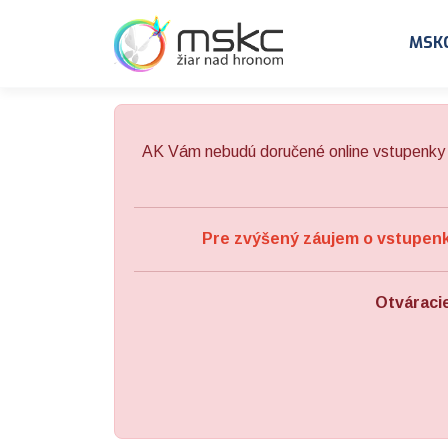
Preskočiť na obsah
Preskočiť na hlavné menu
MSK
AK Vám nebudú doručené online vstupenky 
Pre zvýšený záujem o vstupenky
Otváraci