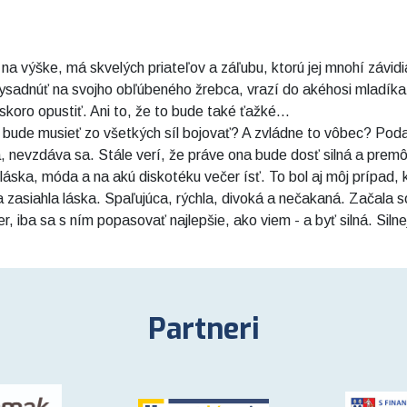
 výške, má skvelých priateľov a záľubu, ktorú jej mnohí závidia.
sadnúť na svojho obľúbeného žrebca, vrazí do akéhosi mladíka. 
koro opustiť. Ani to, že to bude také ťažké...
 bude musieť zo všetkých síl bojovať? A zvládne to vôbec? Podarí
ľa, nevzdáva sa. Stále verí, že práve ona bude dosť silná a pre
láska, móda a na akú diskotéku večer ísť. To bol aj môj prípad, 
 zasiahla láska. Spaľujúca, rýchla, divoká a nečakaná. Začala s
r, iba sa s ním popasovať najlepšie, ako viem - a byť silná. Silne
Partneri