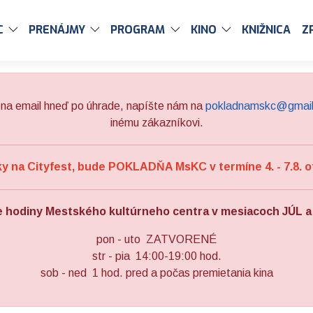
C
PRENÁJMY
PROGRAM
KINO
KNIŽNICA
Z
na email hneď po úhrade, napíšte nám na
pokladnamskc@gmai
inému zákazníkovi.
 na Cityfest, bude POKLADŇA MsKC v termíne 4. - 7.8. o
e hodiny Mestského kultúrneho centra v mesiacoch JÚL 
pon - uto ZATVORENÉ
str - pia 14:00-19:00 hod.
sob - ned 1 hod. pred a počas premietania kina