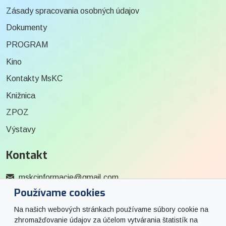
Zásady spracovania osobných údajov
Dokumenty
PROGRAM
Kino
Kontakty MsKC
Knižnica
ZPOZ
Výstavy
Kontakt
mskcinformacie@gmail.com
Používame cookies
0915 727 244
Na našich webových stránkach používame súbory cookie na
Social
zhromažďovanie údajov za účelom vytvárania štatistík na