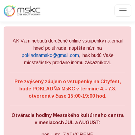
Preskočiť na obsah
Preskočiť na hlavné menu
AK Vám nebudú doručené online vstupenky na email
hneď po úhrade, napíšte nám na
pokladnamskc@gmail.com
, inak budú Vaše
miesta/lístky predané inému zákazníkovi.
Pre zvýšený záujem o vstupenky na Cityfest,
bude POKLADŇA MsKC v termíne 4. - 7.8.
otvorená v čase 15:00-19:00 hod.
Otváracie hodiny Mestského kultúrneho centra
v mesiacoch JÚL a AUGUST:
pon - uto ZATVORENÉ