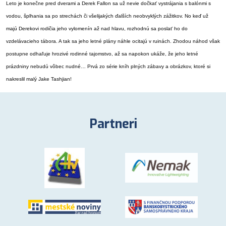
Leto je konečne pred dverami a Derek Fallon sa už nevie dočkať vystrájania s balónmi s
vodou, šplhania sa po strechách či všelijakých ďalších neobvyklých zážitkov. No keď už
majú Derekovi rodičia jeho vylomenín až nad hlavu, rozhodnú sa poslať ho do
vzdelávacieho tábora. A tak sa jeho letné plány náhle ocitajú v ruinách. Zhodou náhod však
postupne odhaľuje hrozivé rodinné tajomstvo, až sa napokon ukáže, že jeho letné
prázdniny nebudú vôbec nudné… Prvá zo série kníh plných zábavy a obrázkov, ktoré si
nakreslil malý Jake Tashjian!
Partneri