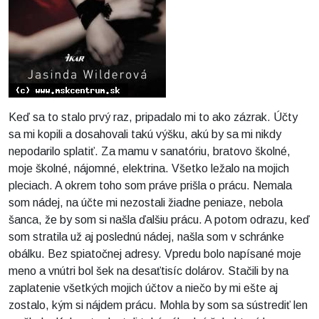
Keď sa to stalo prvý raz, pripadalo mi to ako zázrak. Účty
sa mi kopili a dosahovali takú výšku, akú by sa mi nikdy
nepodarilo splatiť. Za mamu v sanatóriu, bratovo školné,
moje školné, nájomné, elektrina. Všetko ležalo na mojich
pleciach. A okrem toho som práve prišla o prácu. Nemala
som nádej, na účte mi nezostali žiadne peniaze, nebola
šanca, že by som si našla ďalšiu prácu. A potom odrazu, keď
som stratila už aj poslednú nádej, našla som v schránke
obálku. Bez spiatočnej adresy. Vpredu bolo napísané moje
meno a vnútri bol šek na desaťtisíc dolárov. Stačili by na
zaplatenie všetkých mojich účtov a niečo by mi ešte aj
zostalo, kým si nájdem prácu. Mohla by som sa sústrediť len