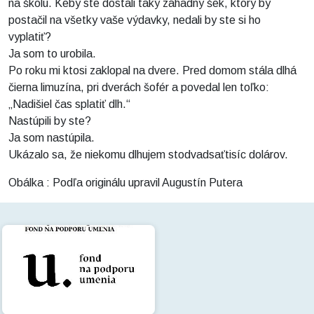
na školu. Keby ste dostali taký záhadný šek, ktorý by
postačil na všetky vaše výdavky, nedali by ste si ho
vyplatiť?
Ja som to urobila.
Po roku mi ktosi zaklopal na dvere. Pred domom stála dlhá
čierna limuzína, pri dverách šofér a povedal len toľko:
„Nadišiel čas splatiť dlh.“
Nastúpili by ste?
Ja som nastúpila.
Ukázalo sa, že niekomu dlhujem stodvadsaťtisíc dolárov.
Obálka : Podľa originálu upravil Augustín Putera