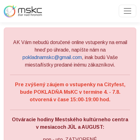
Preskočiť na obsah
Preskočiť na hlavné menu
AK Vám nebudú doručené online vstupenky na email
hneď po úhrade, napíšte nám na
pokladnamskc@gmail.com
, inak budú Vaše
miesta/lístky predané inému zákazníkovi.
Pre zvýšený záujem o vstupenky na Cityfest,
bude POKLADŇA MsKC v termíne 4. - 7.8.
otvorená v čase 15:00-19:00 hod.
Otváracie hodiny Mestského kultúrneho centra
v mesiacoch JÚL a AUGUST:
pon - uto ZATVORENÉ