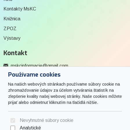
Kontakty MsKC
Knižnica
ZPOZ
Výstavy
Kontakt
mskcinformacie@gmail.com
Používame cookies
0915 727 244
Na našich webových stránkach používame súbory cookie na
Social
zhromažďovanie údajov za účelom vytvárania štatistík na
zlepšenie kvality našej webovej stránky. Naše cookies môžete
prijať alebo odmietnuť kliknutím na tlačidlá nižšie.
Facebook
© 2026 Arrabella s.r.o., mayabella s.r.o., Všetky práva vyhradené.
Nevyhnutné súbory cookie
Analytické