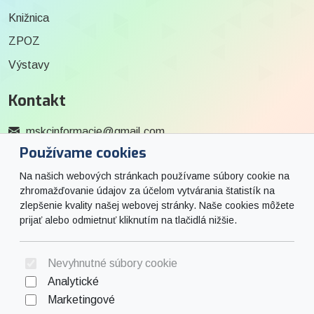
Knižnica
ZPOZ
Výstavy
Kontakt
mskcinformacie@gmail.com
Používame cookies
0915 727 244
Na našich webových stránkach používame súbory cookie na
Social
zhromažďovanie údajov za účelom vytvárania štatistík na
zlepšenie kvality našej webovej stránky. Naše cookies môžete
prijať alebo odmietnuť kliknutím na tlačidlá nižšie.
Facebook
© 2026 Arrabella s.r.o., mayabella s.r.o., Všetky práva vyhradené.
Nevyhnutné súbory cookie
Analytické
Marketingové