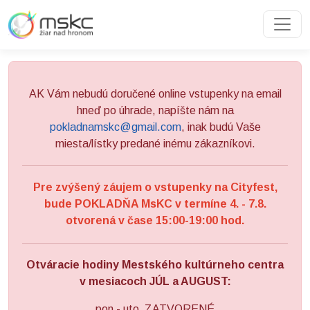
Preskočiť na obsah
Preskočiť na hlavné menu
AK Vám nebudú doručené online vstupenky na email
hneď po úhrade, napíšte nám na
pokladnamskc@gmail.com
, inak budú Vaše
miesta/lístky predané inému zákazníkovi.
Pre zvýšený záujem o vstupenky na Cityfest,
bude POKLADŇA MsKC v termíne 4. - 7.8.
otvorená v čase 15:00-19:00 hod.
Otváracie hodiny Mestského kultúrneho centra
v mesiacoch JÚL a AUGUST:
pon - uto ZATVORENÉ