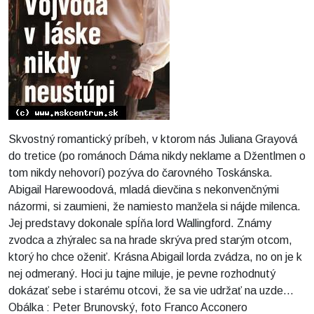
Skvostný romantický príbeh, v ktorom nás Juliana Grayová
do tretice (po románoch Dáma nikdy neklame a Džentlmen o
tom nikdy nehovorí) pozýva do čarovného Toskánska.
Abigail Harewoodová, mladá dievčina s nekonvenčnými
názormi, si zaumieni, že namiesto manžela si nájde milenca.
Jej predstavy dokonale spĺňa lord Wallingford. Známy
zvodca a zhýralec sa na hrade skrýva pred starým otcom,
ktorý ho chce oženiť. Krásna Abigail lorda zvádza, no on je k
nej odmeraný. Hoci ju tajne miluje, je pevne rozhodnutý
dokázať sebe i starému otcovi, že sa vie udržať na uzde...
Obálka : Peter Brunovský, foto Franco Acconero