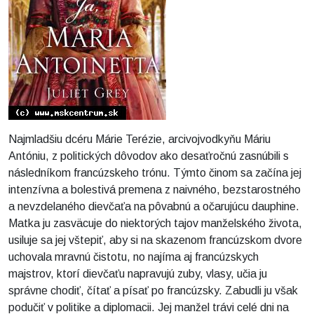
Najmladšiu dcéru Márie Terézie, arcivojvodkyňu Máriu
Antóniu, z politických dôvodov ako desaťročnú zasnúbili s
následníkom francúzskeho trónu. Týmto činom sa začína jej
intenzívna a bolestivá premena z naivného, bezstarostného
a nevzdelaného dievčaťa na pôvabnú a očarujúcu dauphine.
Matka ju zasväcuje do niektorých tajov manželského života,
usiluje sa jej vštepiť, aby si na skazenom francúzskom dvore
uchovala mravnú čistotu, no najíma aj francúzskych
majstrov, ktorí dievčaťu napravujú zuby, vlasy, učia ju
správne chodiť, čítať a písať po francúzsky. Zabudli ju však
podučiť v politike a diplomacii. Jej manžel trávi celé dni na