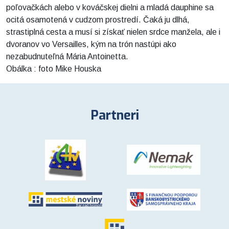
poľovačkách alebo v kováčskej dielni a mladá dauphine sa
ocitá osamotená v cudzom prostredí. Čaká ju dlhá,
strastiplná cesta a musí si získať nielen srdce manžela, ale i
dvoranov vo Versailles, kým na trón nastúpi ako
nezabudnuteľná Mária Antoinetta.
Obálka : foto Mike Houska
Partneri