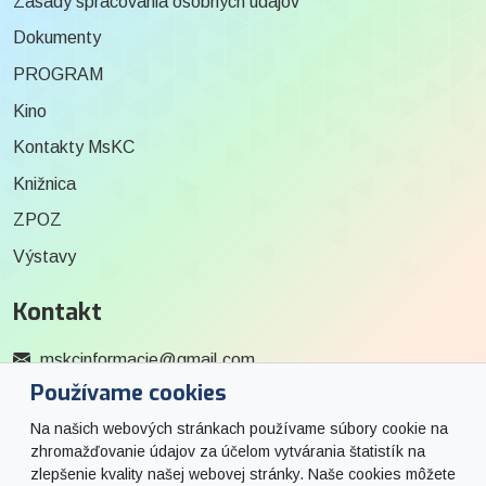
Zásady spracovania osobných údajov
Dokumenty
PROGRAM
Kino
Kontakty MsKC
Knižnica
ZPOZ
Výstavy
Kontakt
mskcinformacie@gmail.com
Používame cookies
0915 727 244
Na našich webových stránkach používame súbory cookie na
Social
zhromažďovanie údajov za účelom vytvárania štatistík na
zlepšenie kvality našej webovej stránky. Naše cookies môžete