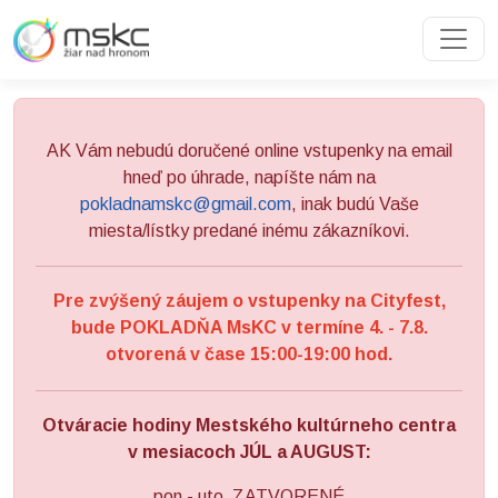
Preskočiť na obsah
Preskočiť na hlavné menu
AK Vám nebudú doručené online vstupenky na email
hneď po úhrade, napíšte nám na
pokladnamskc@gmail.com
, inak budú Vaše
miesta/lístky predané inému zákazníkovi.
Pre zvýšený záujem o vstupenky na Cityfest,
bude POKLADŇA MsKC v termíne 4. - 7.8.
otvorená v čase 15:00-19:00 hod.
Otváracie hodiny Mestského kultúrneho centra
v mesiacoch JÚL a AUGUST:
pon - uto ZATVORENÉ