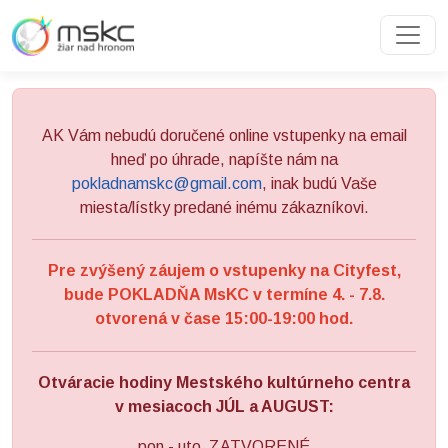
Preskočiť na obsah
Preskočiť na hlavné menu
AK Vám nebudú doručené online vstupenky na email
hneď po úhrade, napíšte nám na
pokladnamskc@gmail.com
, inak budú Vaše
miesta/lístky predané inému zákazníkovi.
Pre zvýšený záujem o vstupenky na Cityfest,
bude POKLADŇA MsKC v termíne 4. - 7.8.
otvorená v čase 15:00-19:00 hod.
Otváracie hodiny Mestského kultúrneho centra
v mesiacoch JÚL a AUGUST:
pon - uto ZATVORENÉ