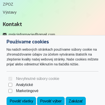
ZPOZ
Výstavy
Kontakt
mskcinformacie@gmail.com
Používame cookies
0915 727 244
Na našich webových stránkach používame súbory cookie na
Social
zhromažďovanie údajov za účelom vytvárania štatistík na
zlepšenie kvality našej webovej stránky. Naše cookies môžete
prijať alebo odmietnuť kliknutím na tlačidlá nižšie.
Facebook
© 2026 Arrabella s.r.o., mayabella s.r.o., Všetky práva vyhradené.
Nevyhnutné súbory cookie
Analytické
Marketingové
Hosting:
- Web:
Povoliť všetky
Povoliť výber
Zakázať