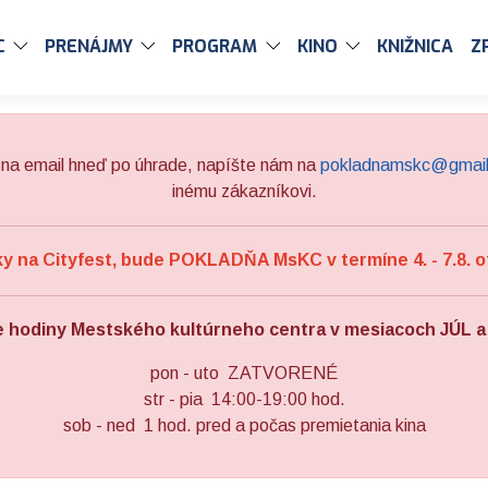
C
PRENÁJMY
PROGRAM
KINO
KNIŽNICA
Z
na email hneď po úhrade, napíšte nám na
pokladnamskc@gmai
inému zákazníkovi.
 na Cityfest, bude POKLADŇA MsKC v termíne 4. - 7.8. o
e hodiny Mestského kultúrneho centra v mesiacoch JÚL 
pon - uto ZATVORENÉ
str - pia 14:00-19:00 hod.
sob - ned 1 hod. pred a počas premietania kina