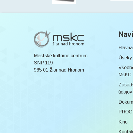
Navi
Hlavná
Mestské kultúrne centrum
Úseky
SNP 119
Všeob
965 01 Žiar nad Hronom
MsKC
Zásady
údajov
Dokum
PROG
Kino
Konta