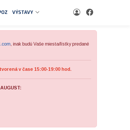
POZ
VÝSTAVY
l.com
, inak budú Vaše miesta/lístky predané
tvorená v čase 15:00-19:00 hod.
a AUGUST: