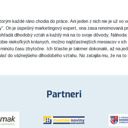
torým každé ráno chodia do práce. Ani jeden z nich nie je už vo v
ky“. On je úspešný marketingový expert, ona zasa renomovaná pr
 nehľadá dlhodobý vzťah a každý má na to svoje dôvody. Náhoda v
bie niekoľkých krásnych, možno najšťastnejších mesiacov v ich
i minútu času zbytočne. Ich šťastie je takmer dokonalé, až na je
ásť do vážnejšieho dlhodobého vzťahu. No zatajila mu, že na to
Partneri