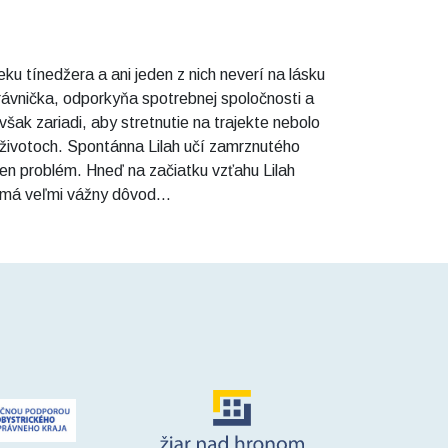
eku tínedžera a ani jeden z nich neverí na lásku
ávnička, odporkyňa spotrebnej spoločnosti a
šak zariadi, aby stretnutie na trajekte nebolo
 životoch. Spontánna Lilah učí zamrznutého
den problém. Hneď na začiatku vzťahu Lilah
 má veľmi vážny dôvod...