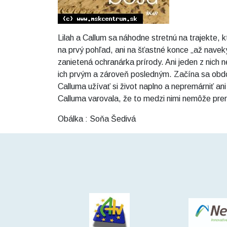
Lilah a Callum sa náhodne stretnú na trajekte, k
na prvý pohľad, ani na šťastné konce „až nave
zanietená ochranárka prírody. Ani jeden z nich
ich prvým a zároveň posledným. Začína sa obdo
Calluma užívať si život naplno a nepremárniť an
Calluma varovala, že to medzi nimi nemôže prer
Obálka : Soňa Šedivá