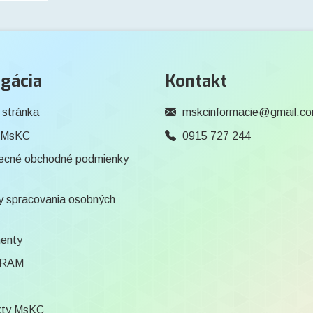
gácia
Kontakt
 stránka
mskcinformacie@gmail.c
 MsKC
0915 727 244
ecné obchodné podmienky
 spracovania osobných
enty
RAM
kty MsKC