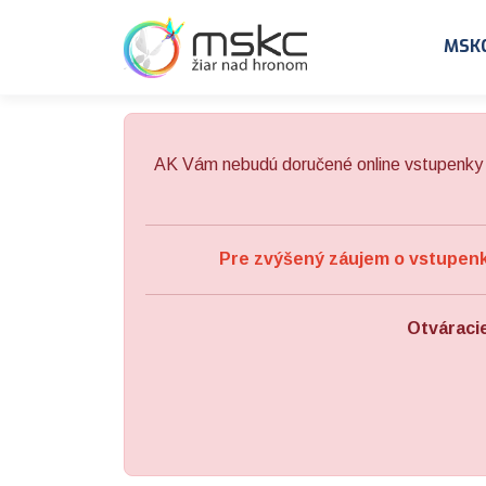
Preskočiť na obsah
Preskočiť na hlavné menu
MSK
AK Vám nebudú doručené online vstupenky 
Pre zvýšený záujem o vstupenky
Otváraci