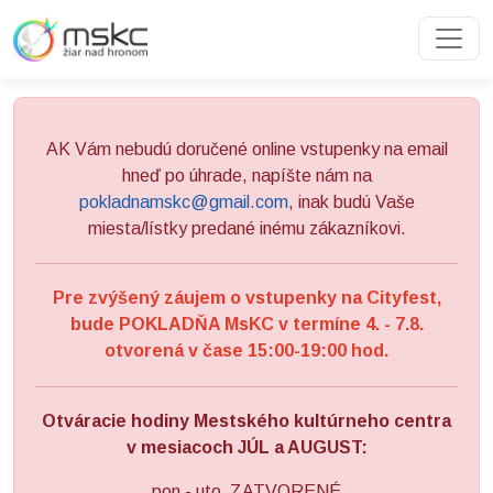
Preskočiť na obsah
Preskočiť na hlavné menu
AK Vám nebudú doručené online vstupenky na email
hneď po úhrade, napíšte nám na
pokladnamskc@gmail.com
, inak budú Vaše
miesta/lístky predané inému zákazníkovi.
Pre zvýšený záujem o vstupenky na Cityfest,
bude POKLADŇA MsKC v termíne 4. - 7.8.
otvorená v čase 15:00-19:00 hod.
Otváracie hodiny Mestského kultúrneho centra
v mesiacoch JÚL a AUGUST:
pon - uto ZATVORENÉ