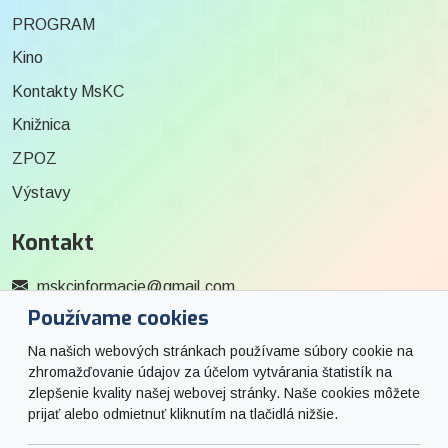
PROGRAM
Kino
Kontakty MsKC
Knižnica
ZPOZ
Výstavy
Kontakt
mskcinformacie@gmail.com
Používame cookies
0915 727 244
Na našich webových stránkach používame súbory cookie na
Social
zhromažďovanie údajov za účelom vytvárania štatistík na
zlepšenie kvality našej webovej stránky. Naše cookies môžete
prijať alebo odmietnuť kliknutím na tlačidlá nižšie.
Facebook