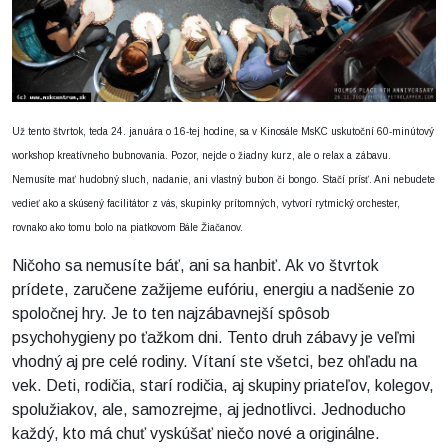
Už tento štvrtok, teda 24. januára o 16-tej hodine, sa v Kinosále MsKC uskutoční 60-minútový
workshop kreatívneho bubnovania. Pozor, nejde o žiadny kurz, ale o relax a zábavu.
Nemusíte mať hudobný sluch, nadanie, ani vlastný bubon či bongo. Stačí prísť. Ani nebudete
vedieť ako a skúsený facilitátor z vás, skupinky prítomných, vytvorí rytmický orchester,
rovnako ako tomu bolo na piatkovom Bále Žiačanov.
Ničoho sa nemusíte báť, ani sa hanbiť. Ak vo štvrtok
prídete, zaručene zažijeme eufóriu, energiu a nadšenie zo
spoločnej hry. Je to ten najzábavnejší spôsob
psychohygieny po ťažkom dni. Tento druh zábavy je veľmi
vhodný aj pre celé rodiny. Vítaní ste všetci, bez ohľadu na
vek. Deti, rodičia, starí rodičia, aj skupiny priateľov, kolegov,
spolužiakov, ale, samozrejme, aj jednotlivci. Jednoducho
každý, kto má chuť vyskúšať niečo nové a originálne.