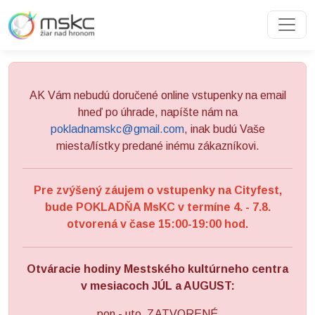
Preskočiť na obsah
Preskočiť na hlavné menu
AK Vám nebudú doručené online vstupenky na email
hneď po úhrade, napíšte nám na
pokladnamskc@gmail.com
, inak budú Vaše
miesta/lístky predané inému zákazníkovi.
Pre zvýšený záujem o vstupenky na Cityfest,
bude POKLADŇA MsKC v termíne 4. - 7.8.
otvorená v čase 15:00-19:00 hod.
Otváracie hodiny Mestského kultúrneho centra
v mesiacoch JÚL a AUGUST:
pon - uto ZATVORENÉ