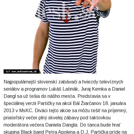
Najpopulárnejší slovenskí zabávači a hviezdy televíznych
seriálov a programov Lukáš Latinák, Juraj Kemka a Daniel
Dangl sa už tešia do nášho mesta. Predstavia sa v
špeciálnej verzii Partičky na akcii Bál Žiarčanov 18. januára
2013 v MsKC. Diváci tejto akcie sa môžu tešiť na príjemný,
priateľský večer plný skvelej zábavy pod taktovkou
moderátora večera Daniela Dangla. Do tanca bude hrať
skupina Black band Petra Apolena a D.J. Partička príde na