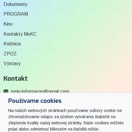
Dokumenty
PROGRAM
Kino
Kontakty MsKC
Knižnica
ZPOZ
Výstavy
Kontakt
mskcinformacie@gmail.com
Používame cookies
0915 727 244
Na našich webových stránkach používame súbory cookie na
Social
zhromažďovanie údajov za účelom vytvárania štatistík na
zlepšenie kvality našej webovej stránky. Naše cookies môžete
prijať alebo odmietnuť kliknutím na tlačidlá nižšie.
Facebook