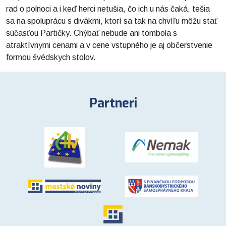
rad o polnoci a i keď herci netušia, čo ich u nás čaká, tešia
sa na spoluprácu s divákmi, ktorí sa tak na chvíľu môžu stať
súčasťou Partičky. Chýbať nebude ani tombola s
atraktívnymi cenami a v cene vstupného je aj občerstvenie
formou švédskych stolov.
Partneri