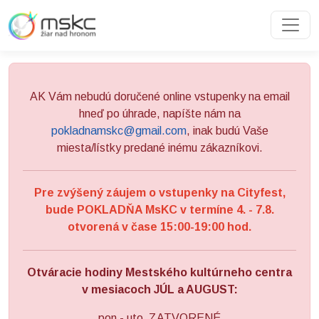
Preskočiť na obsah
Preskočiť na hlavné menu
AK Vám nebudú doručené online vstupenky na email
hneď po úhrade, napíšte nám na
pokladnamskc@gmail.com
, inak budú Vaše
miesta/lístky predané inému zákazníkovi.
Pre zvýšený záujem o vstupenky na Cityfest,
bude POKLADŇA MsKC v termíne 4. - 7.8.
otvorená v čase 15:00-19:00 hod.
Otváracie hodiny Mestského kultúrneho centra
v mesiacoch JÚL a AUGUST:
pon - uto ZATVORENÉ