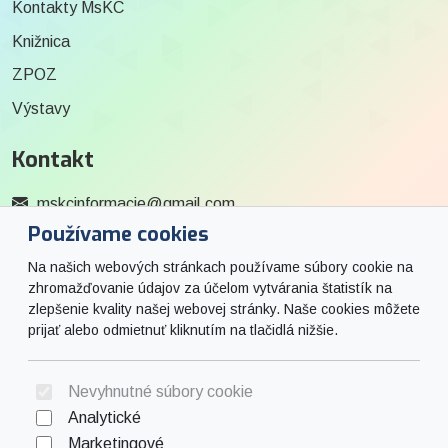
Kontakty MsKC
Knižnica
ZPOZ
Výstavy
Kontakt
mskcinformacie@gmail.com
Používame cookies
0915 727 244
Na našich webových stránkach používame súbory cookie na
Social
zhromažďovanie údajov za účelom vytvárania štatistík na
zlepšenie kvality našej webovej stránky. Naše cookies môžete
prijať alebo odmietnuť kliknutím na tlačidlá nižšie.
Facebook
© 2026 Arrabella s.r.o., mayabella s.r.o., Všetky práva vyhradené.
Nevyhnutné súbory cookie
Analytické
Marketingové