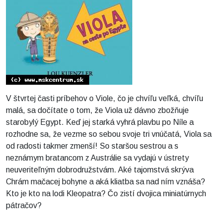
V štvrtej časti príbehov o Viole, čo je chvíľu veľká, chvíľu
malá, sa dočítate o tom, že Viola už dávno zbožňuje
starobylý Egypt. Keď jej starká vyhrá plavbu po Níle a
rozhodne sa, že vezme so sebou svoje tri vnúčatá, Viola sa
od radosti takmer zmenší! So staršou sestrou a s
neznámym bratancom z Austrálie sa vydajú v ústrety
neuveriteľným dobrodružstvám. Aké tajomstvá skrýva
Chrám mačacej bohyne a aká kliatba sa nad ním vznáša?
Kto je kto na lodi Kleopatra? Čo zistí dvojica miniatúrnych
pátračov?