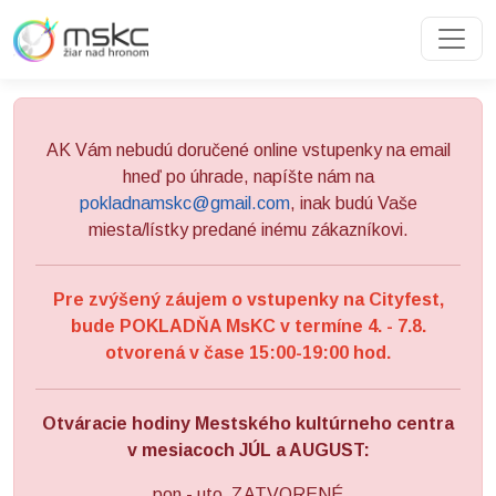
Preskočiť na obsah
Preskočiť na hlavné menu
AK Vám nebudú doručené online vstupenky na email
hneď po úhrade, napíšte nám na
pokladnamskc@gmail.com
, inak budú Vaše
miesta/lístky predané inému zákazníkovi.
Pre zvýšený záujem o vstupenky na Cityfest,
bude POKLADŇA MsKC v termíne 4. - 7.8.
otvorená v čase 15:00-19:00 hod.
Otváracie hodiny Mestského kultúrneho centra
v mesiacoch JÚL a AUGUST:
pon - uto ZATVORENÉ