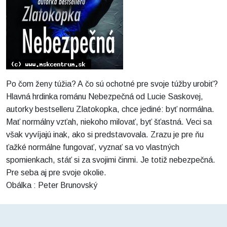
Po čom ženy túžia? A čo sú ochotné pre svoje túžby urobiť?
Hlavná hrdinka románu Nebezpečná od Lucie Saskovej,
autorky bestselleru Zlatokopka, chce jediné: byť normálna.
Mať normálny vzťah, niekoho milovať, byť šťastná. Veci sa
však vyvíjajú inak, ako si predstavovala. Zrazu je pre ňu
ťažké normálne fungovať, vyznať sa vo vlastných
spomienkach, stáť si za svojimi činmi. Je totiž nebezpečná.
Pre seba aj pre svoje okolie.
Obálka : Peter Brunovský