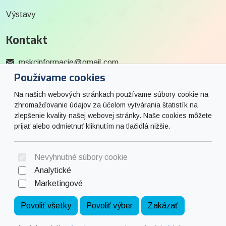
Výstavy
Kontakt
mskcinformacie@gmail.com
Používame cookies
0915 727 244
Na našich webových stránkach používame súbory cookie na
Social
zhromažďovanie údajov za účelom vytvárania štatistík na
zlepšenie kvality našej webovej stránky. Naše cookies môžete
prijať alebo odmietnuť kliknutím na tlačidlá nižšie.
Facebook
© 2026 Arrabella s.r.o., mayabella s.r.o., Všetky práva vyhradené.
Nevyhnutné súbory cookie
Analytické
Marketingové
Hosting:
- Web:
Povoliť všetky
Povoliť výber
Zakázať