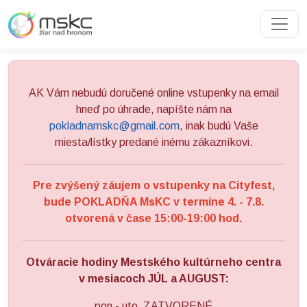
Preskočiť na obsah
Preskočiť na hlavné menu
AK Vám nebudú doručené online vstupenky na email
hneď po úhrade, napíšte nám na
pokladnamskc@gmail.com
, inak budú Vaše
miesta/lístky predané inému zákazníkovi.
Pre zvýšený záujem o vstupenky na Cityfest,
bude POKLADŇA MsKC v termíne 4. - 7.8.
otvorená v čase 15:00-19:00 hod.
Otváracie hodiny Mestského kultúrneho centra
v mesiacoch JÚL a AUGUST:
pon - uto ZATVORENÉ