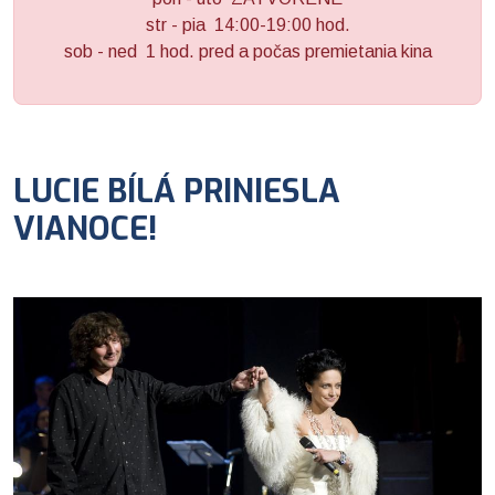
str - pia 14:00-19:00 hod.
sob - ned 1 hod. pred a počas premietania kina
LUCIE BÍLÁ PRINIESLA
VIANOCE!