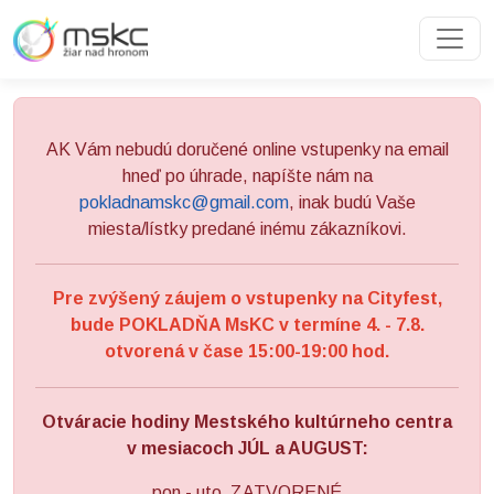
Preskočiť na obsah
Preskočiť na hlavné menu
AK Vám nebudú doručené online vstupenky na email
hneď po úhrade, napíšte nám na
pokladnamskc@gmail.com
, inak budú Vaše
miesta/lístky predané inému zákazníkovi.
Pre zvýšený záujem o vstupenky na Cityfest,
bude POKLADŇA MsKC v termíne 4. - 7.8.
otvorená v čase 15:00-19:00 hod.
Otváracie hodiny Mestského kultúrneho centra
v mesiacoch JÚL a AUGUST:
pon - uto ZATVORENÉ