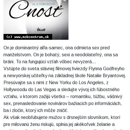
On je dominantný alfa-samec, ona odmieta sex pred
manželstvom. On je bohatý, sexi a neodolateľný, ona sa
bráni. To na fungujúci vzťah vôbec nevyzerá...
Vstúpte do sveta slávnej filmovej hviezdy Flynna Godfreyho
a newyorskej učiteľky na základnej škole Natalie Bryantovej.
Presúvajte sa s nimi z New Yorku do Los Angeles, z
Hollywoodu do Las Vegas a sledujte vývoj ich ľúbostného
vzťahu, v ktorom zažijú všetko – romantiku, túžbu, vášnivý
sex, prenasledovanie novinárov bažiacich po informáciách,
ba i zločin, ktorý ich môže zničiť.
Ak však neobľubujete mužov s drsnejším slovníkom, ktorí
pre milovanú ženu riskujú, splnia jej akékoľvek želanie a