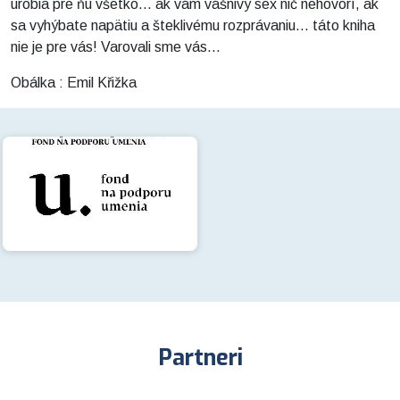
urobia pre ňu všetko... ak vám vášnivý sex nič nehovorí, ak
sa vyhýbate napätiu a šteklivému rozprávaniu... táto kniha
nie je pre vás! Varovali sme vás...
Obálka : Emil Křižka
Partneri