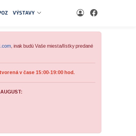
POZ
VÝSTAVY
l.com
, inak budú Vaše miesta/lístky predané
tvorená v čase 15:00-19:00 hod.
a AUGUST: