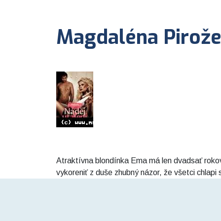
Magdaléna Pirožek
Atraktívna blondínka Ema má len dvadsať rokov,
vykoreniť z duše zhubný názor, že všetci chlapi s