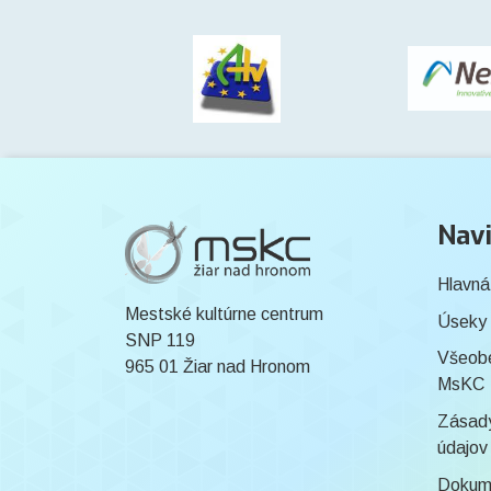
Navi
Hlavná
Mestské kultúrne centrum
Úseky
SNP 119
Všeob
965 01 Žiar nad Hronom
MsKC
Zásady
údajov
Dokum