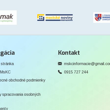
gácia
Kontakt
 stránka
mskcinformacie@gmail.c
 MsKC
0915 727 244
ecné obchodné podmienky
 spracovania osobných
enty