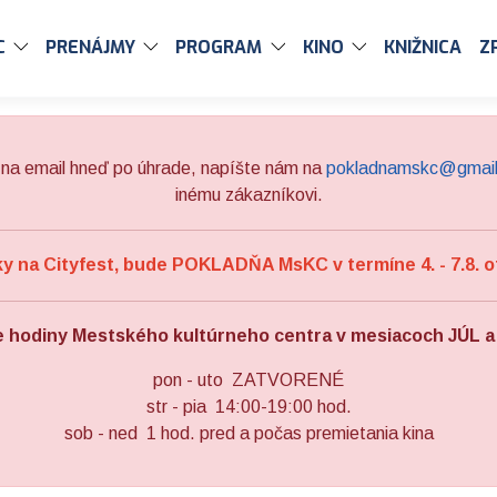
C
PRENÁJMY
PROGRAM
KINO
KNIŽNICA
Z
na email hneď po úhrade, napíšte nám na
pokladnamskc@gmai
inému zákazníkovi.
 na Cityfest, bude POKLADŇA MsKC v termíne 4. - 7.8. o
e hodiny Mestského kultúrneho centra v mesiacoch JÚL 
pon - uto ZATVORENÉ
str - pia 14:00-19:00 hod.
sob - ned 1 hod. pred a počas premietania kina