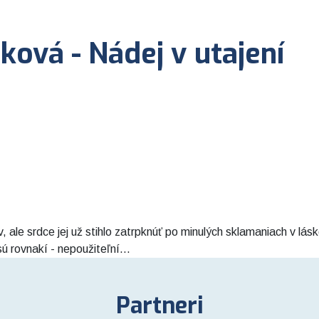
ová - Nádej v utajení
 ale srdce jej už stihlo zatrpknúť po minulých sklamaniach v lá
ú rovnakí - nepoužiteľní...
Partneri