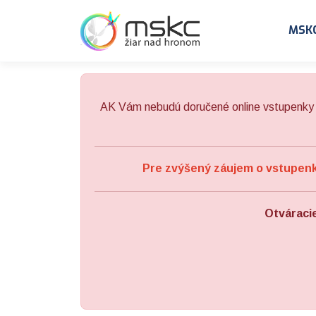
Preskočiť na obsah
Preskočiť na hlavné menu
MSK
AK Vám nebudú doručené online vstupenky 
Pre zvýšený záujem o vstupenky
Otváraci